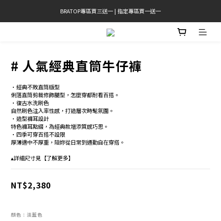
BRATOP專區買三送一 | 指定專區買一送一
官網限定! 滿千免運(僅限台灣本島)
官網限定! 滿千免運(僅限台灣本島)
# 人氣經典直筒牛仔褲
•經典不敗直筒版型 
俐落直筒剪裁修飾腿型，怎麼穿都耐看百搭。
•復古水洗刷色　
自然刷色注入率性感，打造層次時髦氛圍。　
•造型褲耳設計 
特色褲耳點綴，為經典款增添質感巧思。
•四季可穿百搭不設限 
厚薄適中不厚重，陪妳從日常到通勤自在穿搭。
▴詳細尺寸見【了解更多】
NT$2,380
顏色
: 淡藍色