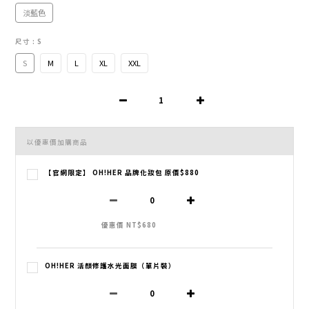
淡藍色
尺寸
: S
S
M
L
XL
XXL
以優惠價加購商品
【官網限定】 OH!HER 品牌化妝包 原價$880
優惠價 NT$680
OH!HER 活顏修護水光面膜（單片裝）