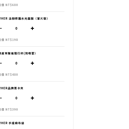
價 NT$680
H!HER 活顏修護水光面膜（單片裝）
價 NT$198
牌皮革玻璃隨行杯(附吸管）
價 NT$480
H!HER品牌票卡夾
價 NT$390
H!HER 手提麻布袋