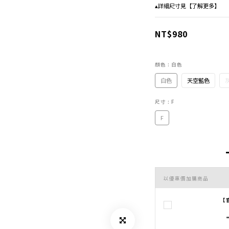
▴詳細尺寸見【了解更多】
NT$980
顏色
: 白色
白色
天空藍色
尺寸
: F
F
以優惠價加購商品
【