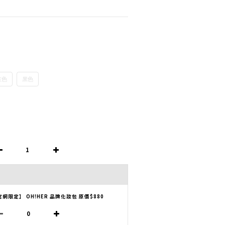
灰色
黑色
官網限定】 OH!HER 品牌化妝包 原價$880