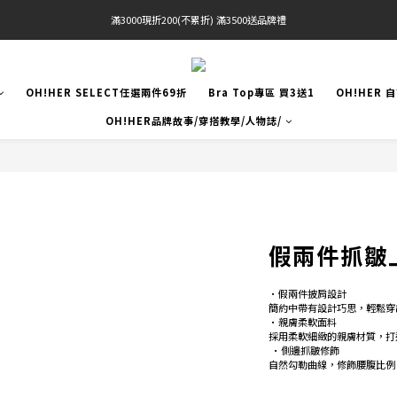
滿3000現折200(不累折) 滿3500送品牌禮
官網限定! 滿千免運(僅限台灣本島)
BRATOP專區買三送一 | 指定專區買一送一
OH!HER SELECT任選兩件69折
Bra Top專區 買3送1
OH!HER 
官網限定! 滿千免運(僅限台灣本島)
OH!HER品牌故事/穿搭教學/人物誌/
假兩件抓皺
•假兩件披肩設計
簡約中帶有設計巧思，輕鬆穿
•親膚柔軟面料 
採用柔軟細緻的親膚材質，打
 •側邊抓皺修飾 
自然勾勒曲線，修飾腰腹比例