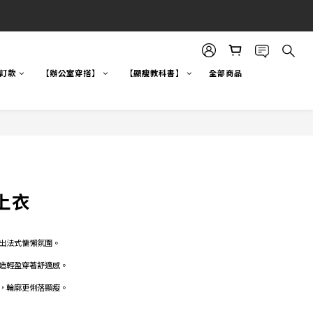
自訂款
【辦公室穿搭】
【顯瘦教科書】
全部商品
上衣
出法式慵懶氛圍。 
造輕盈穿著舒適感。 
，輪廓更俐落顯瘦。 