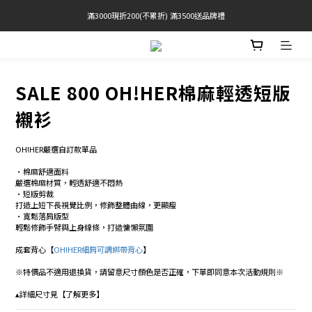
滿3000現折200(不累折) 滿3500送品牌禮
官網限定! 滿千免運(僅限台灣本島)
BRATOP專區買三送一 | 指定專區買一送一
官網限定! 滿千免運(僅限台灣本島)
SALE 800 OH!HER棉麻輕透短版
襯衫
OH!HER嚴選自訂款單品 
•棉麻舒適面料 
嚴選棉麻材質，輕透舒適不悶熱
•短版剪裁 
打造上短下長視覺比例，修飾整體曲線，更顯瘦 
•寬鬆落肩版型 
輕鬆修飾手臂與上身線條，打造慵懶氛圍 
成套背心【
OH!HER細肩可調綁帶背心
】
※特價品不適用退換貨，請留意尺寸顏色是否正確，下單即同意本次活動規則※
▴詳細尺寸見【了解更多】