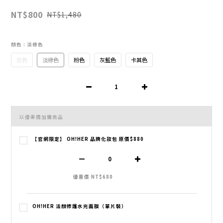
NT$800
NT$1,480
顏色
: 淡綠色
杏色
淡綠色
粉色
灰藍色
卡其色
以優惠價加購商品
【官網限定】 OH!HER 品牌化妝包 原價$880
優惠價 NT$680
OH!HER 活顏修護水光面膜（單片裝）