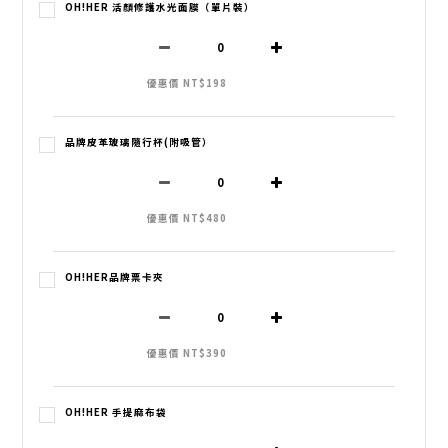
OH!HER 活顏修護水光面膜（單片裝）
優惠價 NT$198
品牌皮革玻璃隨行杯(附吸管）
優惠價 NT$480
OH!HER品牌票卡夾
優惠價 NT$390
OH!HER 手提麻布袋