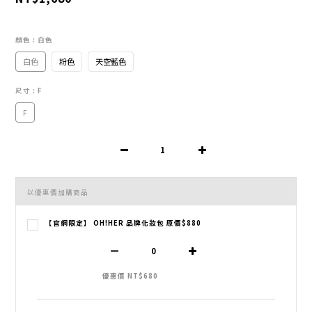
顏色
: 白色
白色
粉色
天空藍色
尺寸
: F
F
以優惠價加購商品
【官網限定】 OH!HER 品牌化妝包 原價$880
優惠價 NT$680