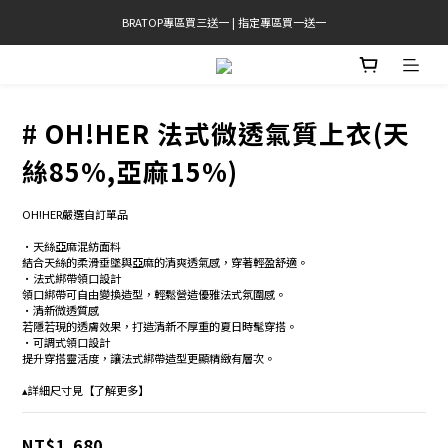
BRATOP專區買三送一 | 指定專區買一送一
官網限定! 滿千免運(僅限台灣本島)
官網限定! 滿千免運(僅限台灣本島)
# OH!HER 法式微透氣質上衣(天
絲85%,亞麻15%)
OH!HER嚴選自訂單品
•天絲亞麻混紡面料 
結合天絲的柔滑垂墜與亞麻的清爽透氣感，穿著輕盈舒適。
•法式綁帶領口設計 
領口綁帶可自由變換造型，輕鬆營造優雅法式氛圍感。 
•清新微透質感 
若隱若現的透膚效果，打造清新不厚重的夏日時髦穿搭。 
•可調式領口設計 
提升穿搭靈活度，讓法式綁帶造型更顯精緻有層次。 
▴詳細尺寸見【了解更多】
NT$1,680