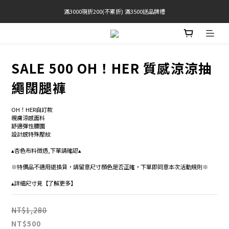
滿3000現折200(不累折) 滿3500送品牌禮
官網限定! 滿千免運(僅限台灣本島)
BRATOP專區買三送一 | 指定專區買一送一
官網限定! 滿千免運(僅限台灣本島)
SALE 500 OH！HER 質感涼涼抽
繩闊腿褲
OH！HER自訂款 
親膚涼感面料 
舒適彈性腰圍 
設計感特殊壓紋 
▴杏色布料微透,下單請確認▴
※特價品不適用退換貨，請留意尺寸顏色是否正確，下單即同意本次活動規則※
▴詳細尺寸見【了解更多】
NT$1,280
NT$500