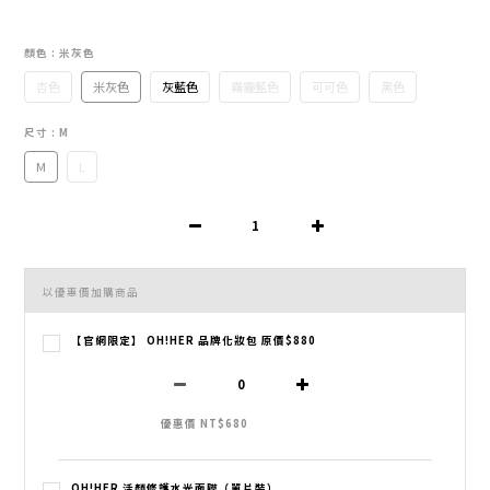
顏色
: 米灰色
杏色
米灰色
灰藍色
霧霾藍色
可可色
黑色
尺寸
: M
M
L
以優惠價加購商品
【官網限定】 OH!HER 品牌化妝包 原價$880
優惠價 NT$680
OH!HER 活顏修護水光面膜（單片裝）