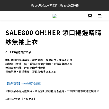
滿3000現折200(不累折) 滿3500送品牌禮
官網限定! 滿千免運(僅限台灣本島)
BRATOP專區買三送一 | 指定專區買一送一
官網限定! 滿千免運(僅限台灣本島)
SALE800 OH!HER 領口捲邊晴晴
紗無袖上衣
OH!HER嚴選自訂單品  
獨特晴晴紗面料製成，微透清爽，輕盈飄逸，親膚不刺癢 
精緻領口捲邊工藝，營造浪漫復古氛圍，創造視覺層次感 
無袖寬鬆剪裁，輕鬆修飾手臂線條 
柔和色選，百搭實穿，夏日必備清爽系上衣 
【點擊查看】model穿搭推薦 
※特價品不適用退換貨，請留意尺寸顏色是否正確，下單即同意本次活動規則※
▴詳細尺寸見【了解更多】