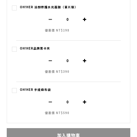
OH!HER 活顏修護水光面膜（單片裝）
優惠價 NT$198
OH!HER品牌票卡夾
優惠價 NT$390
OH!HER 手提麻布袋
優惠價 NT$590
加入購物車