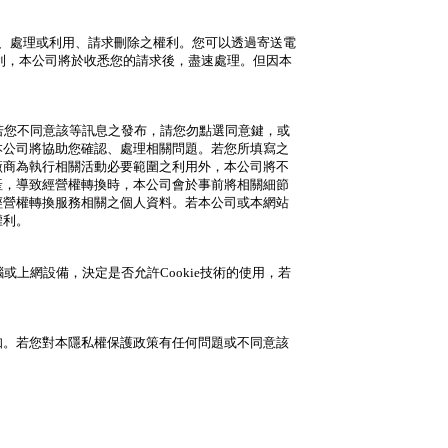
、處理或利用、請求刪除之權利。您可以透過寄送電
權利，本公司將於收悉您的請求後，盡速處理。但因本
，若您不同意該等訊息之發布，請您勿點選同意鍵，或
本公司將協助您確認、處理相關問題。若您所填寫之
廠商為執行相關活動必要範圍之利用外，本公司將不
產，導致經營權轉換時，本公司會於事前將相關細節
經營權轉換服務相關之個人資料。若本公司或本網站
權利。
或上網設備，決定是否允許Cookie技術的使用，若
知。若您對本隱私權保護政策有任何問題或不同意該