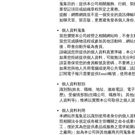
蒐集目的：提供本公司相關服飾、行銷、契
業登記項目或組織章程所定之業務。
提醒：網際網路並不是一個安全的資訊傳輸
如聊天室、留言版，更應避免發表個人身份
個人資料蒐集
當您瀏覽本公司經營之相關網站時，不會主
當您完成購物流程或參加其他活動時，網站
後，即會自動升級為會員。
請確認您所提供的個人資料真實準確，本公
如果您拒絕提供個人資料，可能無法充分利
請妥善保管您的會員帳號及密碼，不要將上
如果您與他人共用電腦或使用公共電腦，請
訂閱電子報只需要提供Email帳號，使用
個人資料類別
識別類(姓名、職稱、地址、連絡電話、電子
歷)、受僱情形類(任職公司、職務等)、其
人資料等)，惟將以實際本公司取得之個人
個人資料利用
本網站所蒐集足以識別使用者身分的個人資
照相關法令規定或有權主管機關之命令或要
工，僅於其為您提供產品或服務之需求範圍
之廠商)；如為本公司與其他廠商共同蒐集