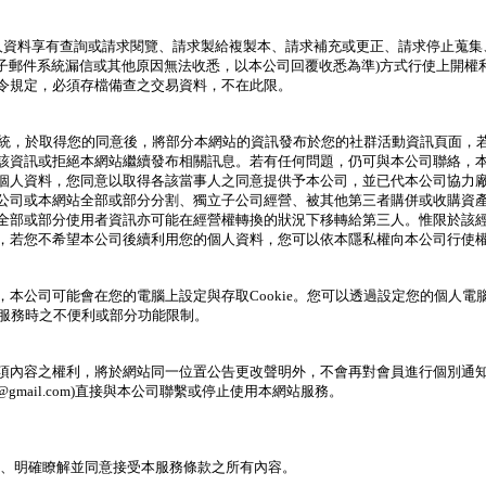
人資料享有查詢或請求閱覽、請求製給複製本、請求補充或更正、請求停止蒐集
電子郵件系統漏信或其他原因無法收悉，以本公司回覆收悉為準)方式行使上開
令規定，必須存檔備查之交易資料，不在此限。
服務系統，於取得您的同意後，將部分本網站的資訊發布於您的社群活動資訊頁面
該資訊或拒絕本網站繼續發布相關訊息。若有任何問題，仍可與本公司聯絡，
個人資料，您同意以取得各該當事人之同意提供予本公司，並已代本公司協力
公司或本網站全部或部分分割、獨立子公司經營、被其他第三者購併或收購資
全部或部分使用者資訊亦可能在經營權轉換的狀況下移轉給第三人。惟限於該
，若您不希望本公司後續利用您的個人資料，您可以依本隱私權向本公司行使
本公司可能會在您的電腦上設定與存取Cookie。您可以透過設定您的個人電腦
網站服務時之不便利或部分功能限制。
項內容之權利，將於網站同一位置公告更改聲明外，不會再對會員進行個別通
7@gmail.com)直接與本公司聯繫或停止使用本網站服務。
讀、明確瞭解並同意接受本服務條款之所有內容。