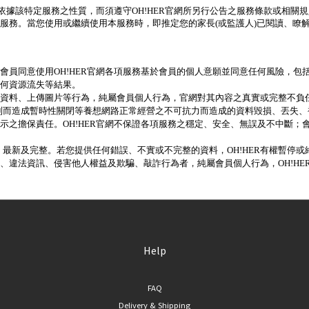
會依據該特定服務之性質，而須遵守OH!HER官網所另行公告之服務條款或相關
服務。當您使用或繼續使用本服務時，即推定您的家長(或監護人)已閱讀、瞭
，會員同意使用OH!HER官網各項服務基於會員的個人意願並同意任何風險，包括
任何資源流失等結果。
個人資料、上傳圖片等行為，純屬會員個人行為，官網對其內容之真實或完整不負
制而造成暫時性關閉等養想網路正常經營之不可抗力而造成的資料毀損、丟失、
或默示之擔保責任。OH!HER官網不保證各項服務之穩定、安全、無誤及不中斷
最新及完整。若您提供任何錯誤、不實或不完整的資料，OH!HER有權暫停
假、違法資訊、侵害他人權益及欺騙、敲詐行為者，純屬會員個人行為，OH!HE
Help
FAQ
Delivery & Shipping