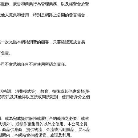
務服飾、廣告和商業行為管理業務、以及經營合於營
被他人蒐集和使用，特別是網路上公開的發言場合，
第一次光臨本網站消費的顧客，只要確認完成交易
行負責。
公司不會承擔任何不當使用密碼之責任。
活格調、消費模式等)、教育、技術或其他專業類(學
軌跡資訊及其他得以直接或間接識別，使用者身分之個
明、或為完成提供服務或履行合約義務之必要、或依
及境外)、或移作蒐集目的以外之使用。本公司之員
：商品供應商、提供物流、金流或活動贈品、展示品
期間內，本網站會持續保管、處理及利用。