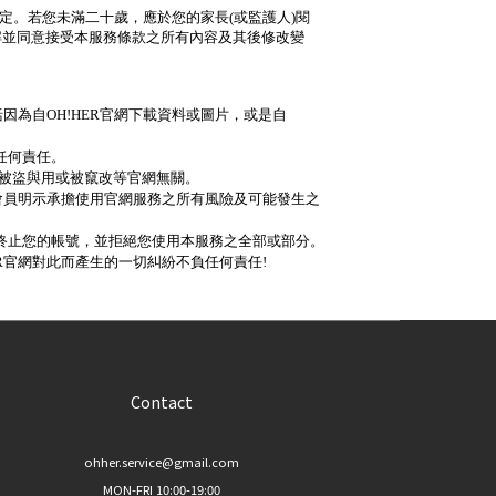
規定。若您未滿二十歲，應於您的家長(或監護人)閱
解並同意接受本服務條款之所有內容及其後修改變
因為自OH!HER官網下載資料或圖片，或是自
任何責任。
被盜與用或被竄改等官網無關。
；會員明示承擔使用官網服務之所有風險及可能發生之
或終止您的帳號，並拒絕您使用本服務之全部或部分。
R官網對此而產生的一切糾紛不負任何責任!
Contact
ohher.service@gmail.com
MON-FRI 10:00-19:00