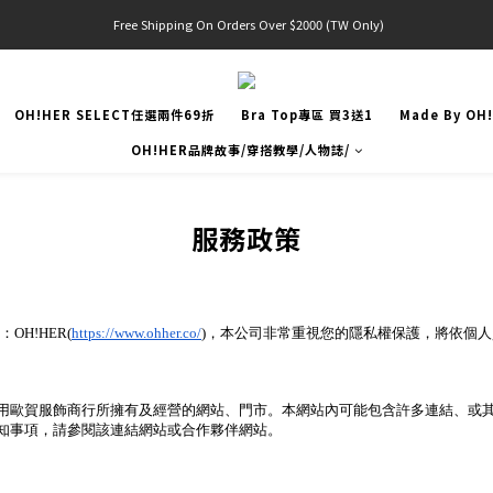
 Free Shipping On Orders Over $2000 (TW Only)
官網限定! 滿千免運(僅限台灣本島)
官網限定! 滿千免運(僅限台灣本島)
OH!HER SELECT任選兩件69折
Bra Top專區 買3送1
Made By OH
OH!HER品牌故事/穿搭教學/人物誌/
服務政策
H!HER(
https://www.ohher.co/
)，本公司非常重視您的隱私權保護，將依個
用歐賀服飾商行所擁有及經營的網站、門市。本網站內可能包含許多連結、或
知事項，請參閱該連結網站或合作夥伴網站。