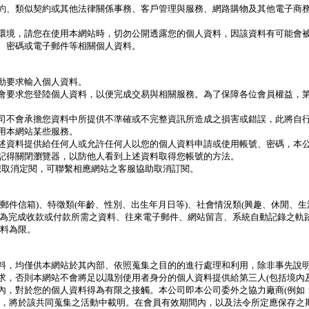
約、類似契約或其他法律關係事務、客戶管理與服務、網路購物及其他電子商
環境，請您在使用本網站時，切勿公開透露您的個人資料，因該資料有可能會
、密碼或電子郵件等相關個人資料。
動要求輸入個人資料。
會要求您登陸個人資料，以便完成交易與相關服務。為了保障各位會員權益，
司不會承擔您資料中所提供不準確或不完整資訊所造成之損害或錯誤，此將自
用本網站某些服務。
述資料提供給任何人或允許任何人以您的個人資料申請或使用帳號、密碼，本
記得關閉瀏覽器，以防他人看到上述資料取得您帳號的方法。
者想取消定閱，可聯繫相應網站之客服協助取消訂閱。
郵件信箱)、特徵類(年齡、性別、出生年月日等)、社會情況類(興趣、休閒、生
他(為完成收款或付款所需之資料、往來電子郵件、網站留言、系統自動記錄之
資料為限。
料，均僅供本網站於其內部、依照蒐集之目的的進行處理和利用，除非事先說
求，否則本網站不會將足以識別使用者身分的個人資料提供給第三人(包括境內
內，對於您的個人資料得為有限之接觸。本公司即本公司委外之協力廠商(例如
者，將於該共同蒐集之活動中載明。在會員有效期間內，以及法令所定應保存之