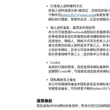
行使個人資料權利方式
依個人資料保護法第3條規定，您就您的個
子郵件至(
ohher.2017@gmail.com
)(為避免
網站執行職務、業務所必須，以及依相關法
個人資料蒐集、處理及利用說明
本公司可能透過Facebook或類似社群
於事後透過各該社群服務知會員機制移除等
送貨地址、聯絡人、聯絡方式等非您本人之
會任意將您的個人資料提供予第三人。邦本
公告於本網站，且本公司或本網站所擁有之
部分營運移轉予第三人，您仍惟本公司會員
Cookie
為便於日後的辨識，當您使用本網站服務時，
您關閉Cookie時，可能會造成您使用本
隱私權政策之修改
本公司有權隨時修改本隱私政策及本網站各
等變更或修改，可利用電子郵件(ohher.201
服務條款
當您成為OH!ER網站的會員時，即表示您已詳細閱