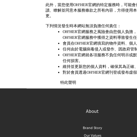
此外，當您使用OH!HER官網的特定服務時，可能
讀、瞭解並同意本服務條款之所有內容，方得使用本
更。
下列情況發生時本網站無須負擔任何責任：
OH!HER官網服務之風險會由您個人負擔
OH!HER官網服務中獲得之資料導致發生
會員在OH!HER官網填寫的物件資料、
任何由於電腦病毒侵入或發作、因政府管
OH!HER官網就各項服務不負任何明示
任何損害。
維持並更新您的個人資料，確保其為正確、
對於會員透過OH!HER官網刊登或發布虛
特此聲明
About
Brand Story
Our Values