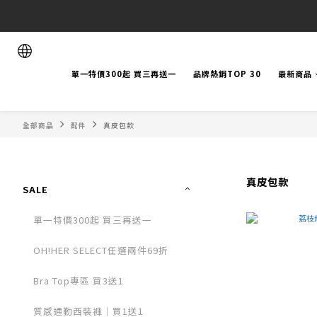
單一特價300起 買三再送一
品牌熱銷TOP 30
最新商品
全部商品
配件
真皮包款
真皮包款
SALE
單一特價300起 買三再送一
OH!HER SELECT任選兩件69折
Bra Top專區 買3送1
質感通勤西裝褲｜買1送1