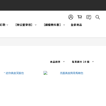
自訂款
【辦公室穿搭】
【顯瘦教科書】
全部商品
商品排序
每頁顯示 24 個