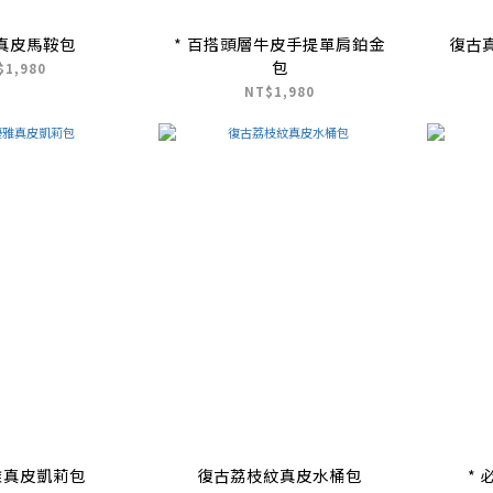
釦真皮馬鞍包
* 百搭頭層牛皮手提單肩鉑金
復古
包
$1,980
NT$1,980
雅真皮凱莉包
復古荔枝紋真皮水桶包
*