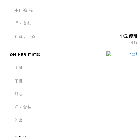
牛仔褲/裙
洋 / 套裝
小型優
針織 / 毛衣
NT
OH!HER 自訂款
上身
下身
背心
洋 / 套裝
外套