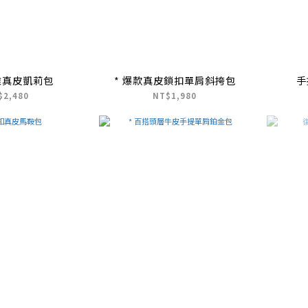
雅真皮凱莉包
* 爆款真皮鎖扣單肩斜挎包
手
$2,480
NT$1,980