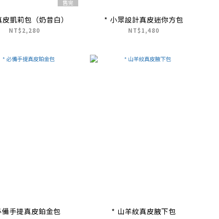
售完
真皮凱莉包（奶昔白）
* 小眾設計真皮迷你方包
NT$2,280
NT$1,480
 必備手提真皮鉑金包
* 山羊紋真皮腋下包