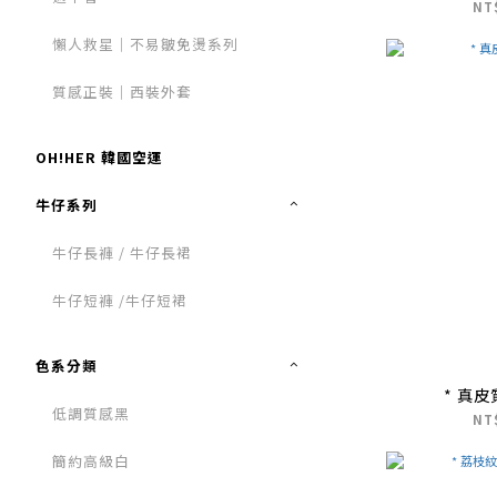
NT
懶人救星｜不易皺免燙系列
質感正裝｜西裝外套
OH!HER 韓國空運
牛仔系列
牛仔長褲 / 牛仔長裙
牛仔短褲 /牛仔短裙
色系分類
* 真
低調質感黑
NT
簡約高級白