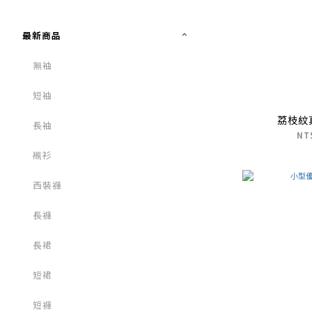
最新商品
無袖
短袖
荔枝紋
長袖
NT
襯衫
西裝褲
長褲
長裙
短裙
短褲