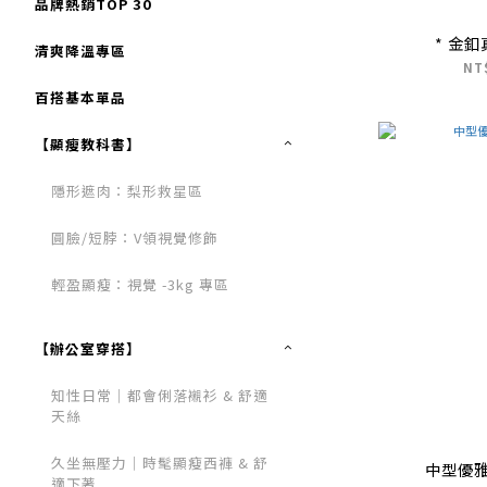
品牌熱銷TOP 30
* 金
清爽降溫專區
NT
百搭基本單品
【顯瘦教科書】
隱形遮肉：梨形救星區
圓臉/短脖：V領視覺修飾
輕盈顯瘦：視覺 -3kg 專區
【辦公室穿搭】
知性日常｜都會俐落襯衫 & 舒適
天絲
久坐無壓力｜時髦顯瘦西褲 & 舒
中型優
適下著