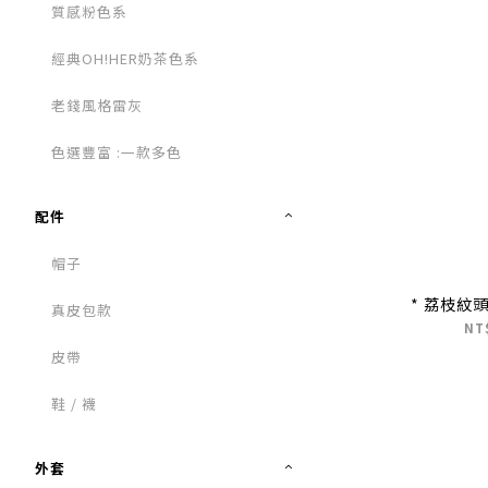
質感粉色系
經典OH!HER奶茶色系
老錢風格雷灰
色選豐富 :一款多色
配件
帽子
* 荔枝紋
真皮包款
NT
皮帶
鞋 / 襪
外套