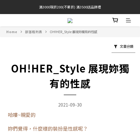
滿3000現折200(不累折) 滿3500送品牌禮
官網限定! 滿千免運(僅限台灣本島)
BRATOP專區買三送一 | 指定專區買一送一
Home
部落格列表
OH!HER_Style 展現妳獨有的性感
官網限定! 滿千免運(僅限台灣本島)
文章分類
OH!HER_Style 展現妳獨
有的性感
2021-09-30
哈嘍~親愛的
妳們覺得，什麼樣的裝扮是性感呢？