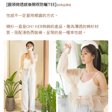
[
圓領微透感後開衩防曬TEE
]
👈🏻
商品連結
性感不一定要用裸露的方式。
襯衫一直是OH! HER熱銷的產品，略為薄透的棉紗材
質，搭配淺色西裝褲，呈現的是一種率性感。