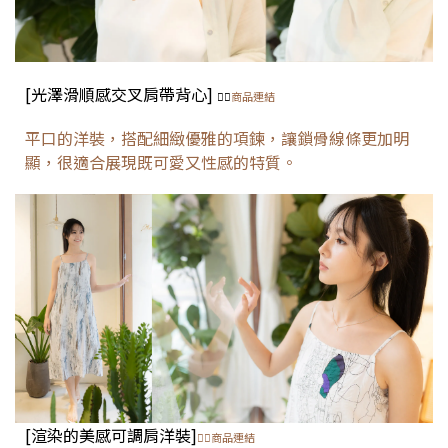
[
光澤滑順感交叉肩帶背心
]
👈🏻
商品連結
平口的洋裝，搭配細緻優雅的項鍊，讓鎖骨線條更加明
顯，很適合展現既可愛又性感的特質。
[
渲染的美感可調肩洋裝
]
👈🏻商品連結