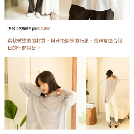
[
貝殼扣落肩襯衫
]👈🏻
商品連結
柔軟微透的的材質，與背後開衩的巧思，是非常適合假
日的休閒搭配。