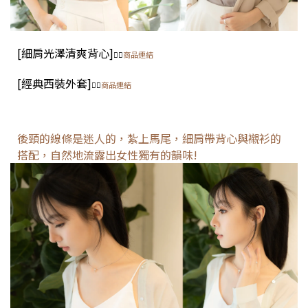
[
細肩光澤清爽背心
]
👈🏻
商品連結
[經典西裝外套
]
👈🏻
商品連結
後頸的線條是迷人的，紮上馬尾，細肩帶背心與襯衫的
搭配，自然地流露出
女性獨有的韻味
!