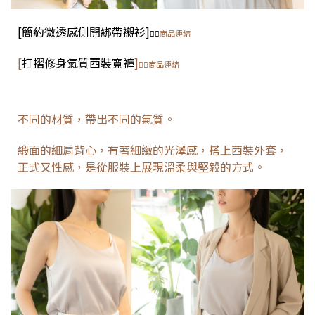
[
簡約微透感側開綁帶襯衫
]
👈🏻
商品連結
[
打摺修身氣質西裝寬褲
]
👈🏻商品連結
不同的材質，帶出不同的氣質。
緞面的細肩背心，有著細緻的光澤感，搭上西裝外套，
正式又性感，是從服裝上展現溫柔與堅毅的方式。