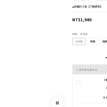
▴詳細尺寸見【了解更多】
NT$1,980
顏色
: 米白色
米白色
棕色
咖
以優惠價加購商品
【
優惠