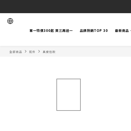
單一特價300起 買三再送一
品牌熱銷TOP 30
最新商品
全部商品
配件
真皮包款