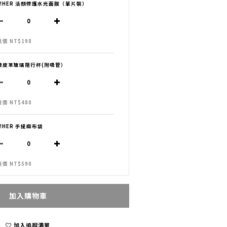
H!HER 活顏修護水光面膜（單片裝）
價 NT$198
牌皮革玻璃隨行杯(附吸管）
價 NT$480
H!HER 手提麻布袋
價 NT$590
加入購物車
加入追蹤清單