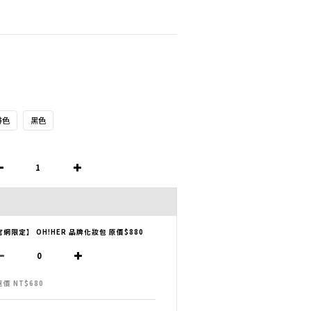
啡色
黑色
官網限定】 OH!HER 品牌化妝包 原價$880
價 NT$680