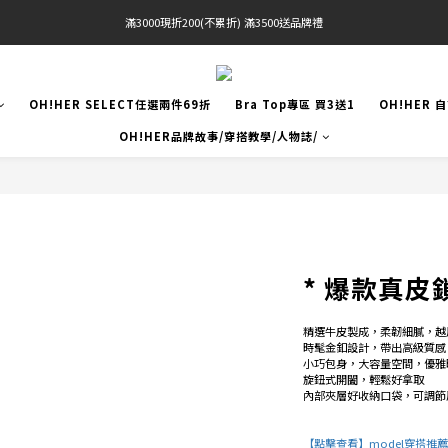
滿3000現折200(不累折) 滿3500送品牌禮
官網限定! 滿千免運(僅限台灣本島)
BRATOP專區買三送一 | 指定專區買一送一
OH!HER SELECT任選兩件69折
Bra Top專區 買3送1
OH!HER 
官網限定! 滿千免運(僅限台灣本島)
OH!HER品牌故事/穿搭教學/人物誌/
* 爆款真
精選牛皮製成，柔韌細膩，越
時髦金釦設計，帶出高級質感  
小巧包身，大容量空間，優雅
旋鈕式開闔，輕鬆好拿取 
內部夾層好收納口袋，可調節
【點擊查看】model穿搭推薦