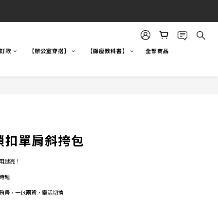
自訂款
【辦公室穿搭】
【顯瘦教科書】
全部商品
皮鎖扣單肩斜挎包
用越亮！
  
時髦
肩帶，一包兩背，靈活切換 
 