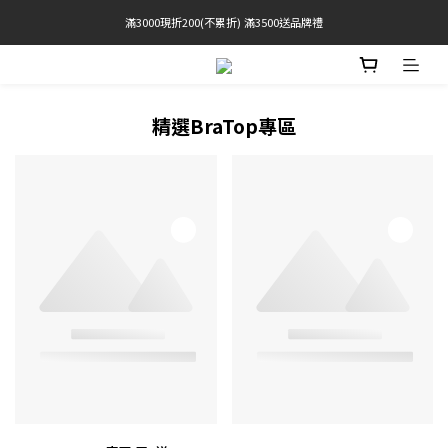
滿3000現折200(不累折) 滿3500送品牌禮
官網限定! 滿千免運(僅限台灣本島)
 Free Shipping On Orders Over $2000 (TW Only)
官網限定! 滿千免運(僅限台灣本島)
精選BraTop專區