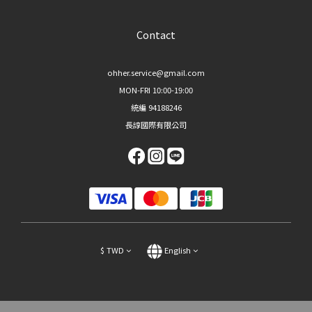
Contact
ohher.service@gmail.com
MON-FRI 10:00-19:00
統編 94188246
長諄國際有限公司
$
TWD
English