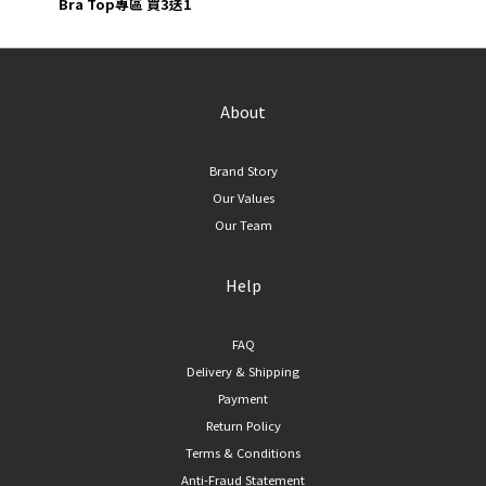
Bra Top專區 買3送1
About
Brand Story
Our Values
Our Team
Help
FAQ
Delivery & Shipping
Payment
Return Policy
Terms & Conditions
Anti-Fraud Statement