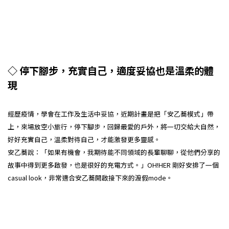
◇ 停下腳步，充實自己，適度妥協也是溫柔的體
現
經歷疫情，學會在工作及生活中妥協，近期計畫是把「安乙蕎模式」帶
上，來場放空小旅行，停下腳步，回歸最愛的戶外，將一切交給大自然，
好好充實自己，溫柔對待自己，才能激發更多靈感。
安乙蕎說：「如果有機會，我期待能不同領域的長輩聊聊，從他們分享的
故事中得到更多啟發，也是很好的充電方式。」OH!HER 剛好安排了一個
casual look，非常適合安乙蕎開啟接下來的渡假mode。