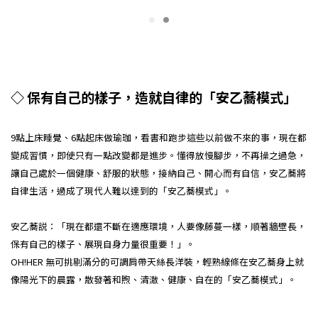
◇ 保有自己的樣子，造就自律的「安乙蕎模式」
9點上床睡覺、6點起床做瑜珈，看書和跑步這些以前做不來的事，現在都
變成習慣，即使只有一點改變都是進步。懂得放慢腳步，不再操之過急，
讓自己處於一個健康、舒服的狀態，接納自己、開心而有自信，安乙蕎將
自律生活，過成了現代人難以達到的「安乙蕎模式」。
安乙蕎説：「現在都還不斷在適應環境，人要像藤蔓一樣，順著牆壁長，
保有自己的樣子、展現自身力量很重要！」。
OH!HER 無可挑剔滿分的可調肩帶天絲長洋裝，輕熟線條在安乙蕎身上就
像陽光下的晨露，散發著和煦、清澈、健康、自在的「安乙蕎模式」。