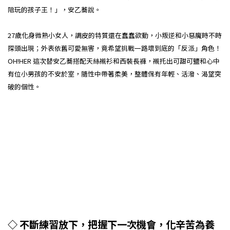
陪玩的孩子王！」，安乙蕎說。
27歲化身微熟小女人，調皮的特質還在蠢蠢欲動，小叛逆和小惡魔時不時
探頭出現；外表依舊可愛無害，竟希望挑戰一路壞到底的「反派」角色！
OH!HER 這次替安乙蕎搭配天絲襯衫和西裝長褲，襯托出可甜可鹽和心中
有位小男孩的不安於室，隨性中帶著柔美，整體保有年輕、活潑、渴望突
破的個性。
◇ 不斷練習放下，把握下一次機會，化辛苦為養