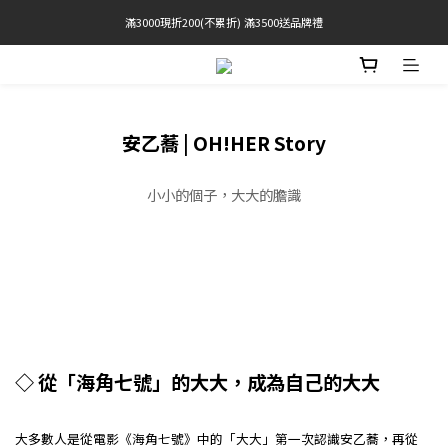
滿3000現折200(不累折) 滿3500送品牌禮
官網限定! 滿千免運(僅限台灣本島)
 Free Shipping On Orders Over $2000 (TW Only)
官網限定! 滿千免運(僅限台灣本島)
安乙蕎 | OH!HER Story
小小的個子，大大的膽識
◇ 從「海角七號」的大大，成為自己的大大
大多數人是從電影《海角七號》中的「大大」第一次認識安乙蕎，再從