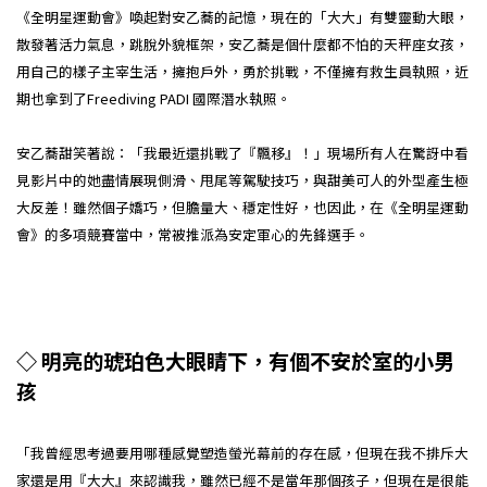
《全明星運動會》喚起對安乙蕎的記憶，現在的「大大」有雙靈動大眼，
散發著活力氣息，跳脫外貌框架，安乙蕎是個什麼都不怕的天秤座女孩，
用自己的樣子主宰生活，擁抱戶外，勇於挑戰，不僅擁有救生員執照，近
期也拿到了Freediving PADI 國際潛水執照。
安乙蕎甜笑著說：「我最近還挑戰了『飄移』！」現場所有人在驚訝中看
見影片中的她盡情展現側滑、甩尾等駕駛技巧，與甜美可人的外型產生極
大反差！雖然個子嬌巧，但膽量大、穩定性好，也因此，在《全明星運動
會》的多項競賽當中，常被推派為安定軍心的先鋒選手。
◇ 明亮的琥珀色大眼睛下，有個不安於室的小男
孩
「我曾經思考過要用哪種感覺塑造螢光幕前的存在感，但現在我不排斥大
家還是用『大大』來認識我，雖然已經不是當年那個孩子，但現在是很能