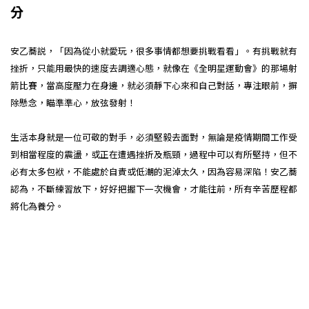
分
安乙蕎説，「因為從小就愛玩，很多事情都想要挑戰看看」。有挑戰就有
挫折，只能用最快的速度去調適心態，就像在《全明星運動會》的那場射
箭比賽，當高度壓力在身邊，就必須靜下心來和自己對話，專注眼前，摒
除懸念，瞄準準心，放弦發射！
生活本身就是一位可敬的對手，必須堅毅去面對，無論是疫情期間工作受
到相當程度的震盪，或正在遭遇挫折及瓶頸，過程中可以有所堅持，但不
必有太多包袱，不能處於自責或低潮的泥淖太久，因為容易深陷！安乙蕎
認為，不斷練習放下，好好把握下一次機會，才能往前，所有辛苦歷程都
將化為養分。