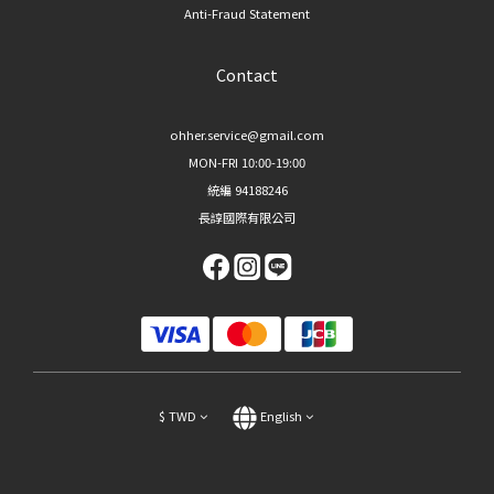
Anti-Fraud Statement
Contact
ohher.service@gmail.com
MON-FRI 10:00-19:00
統編 94188246
長諄國際有限公司
$
TWD
English