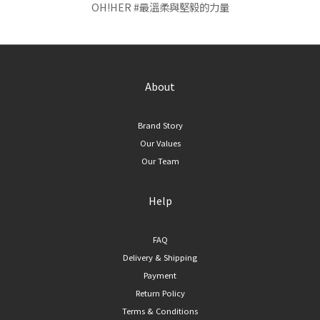
OH!HER #最溫柔與堅毅的力量
About
Brand Story
Our Values
Our Team
Help
FAQ
Delivery & Shipping
Payment
Return Policy
Terms & Conditions