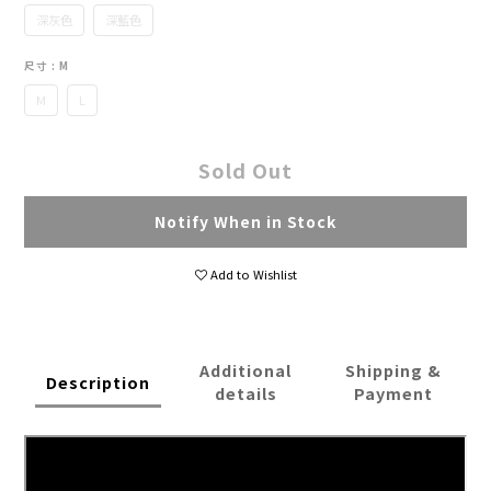
深灰色
深藍色
尺寸
: M
M
L
Sold Out
Notify When in Stock
Add to Wishlist
Additional
Shipping &
Description
details
Payment