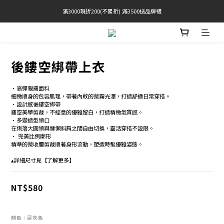
 Free Shipping On Orders Over $2000 (TW Only)
官網限定! 滿千免運(僅限台灣本島)
官網限定! 滿千免運(僅限台灣本島)
後鏤空綁帶上衣
•高彈親膚面料  
細緻順身的包容肌理，帶著內斂的微霧光澤，打造舒適日常穿搭。
•設計感後鏤空綁帶 
鏤空美學剪裁，不經意的優雅留白，打造精緻氣質感。 
•多變造型領口 
在俐落大圓領與慵懶斜肩之間自由切換，靈活穿搭不設限。 
• 完美比例廓形 
精準的微收腰剪裁順著身形流動，塑造時髦優雅姿態。 
▴詳細尺寸見【了解更多】
NT$580
顏色
: 深灰色