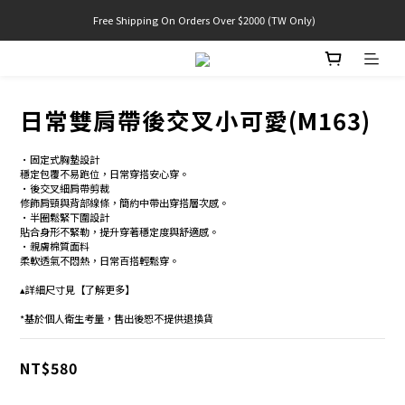
 Free Shipping On Orders Over $2000 (TW Only)
官網限定! 滿千免運(僅限台灣本島)
官網限定! 滿千免運(僅限台灣本島)
日常雙肩帶後交叉小可愛(M163)
•固定式胸墊設計 
穩定包覆不易跑位，日常穿搭安心穿。  
•後交叉細肩帶剪裁
修飾肩頸與背部線條，簡約中帶出穿搭層次感。
•半圈鬆緊下圍設計
貼合身形不緊勒，提升穿著穩定度與舒適感。　
•親膚棉質面料
柔軟透氣不悶熱，日常百搭輕鬆穿。　
▴詳細尺寸見【了解更多】
*基於個人衛生考量，售出後恕不提供退換貨
NT$580