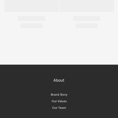
About
Brand Story
Our Values
Our Team