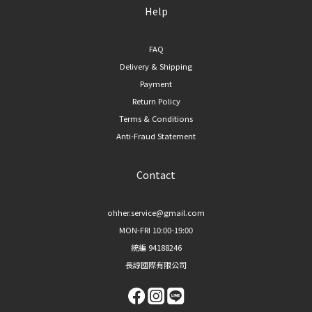
Help
FAQ
Delivery & Shipping
Payment
Return Policy
Terms & Conditions
Anti-Fraud Statement
Contact
ohher.service@gmail.com
MON-FRI 10:00-19:00
統編 94188246
長諄國際有限公司