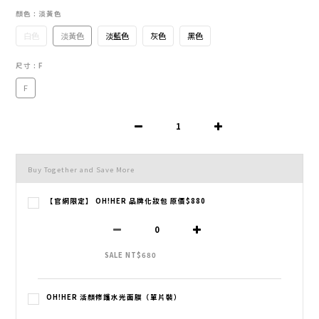
顏色
: 淡黃色
白色
淡黃色
淡藍色
灰色
黑色
尺寸
: F
F
Buy Together and Save More
【官網限定】 OH!HER 品牌化妝包 原價$880
SALE NT$680
OH!HER 活顏修護水光面膜（單片裝）