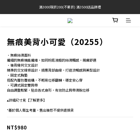
官網限定! 滿千免運(僅限台灣本島)
 Free Shipping On Orders Over $2000 (TW Only)
官網限定! 滿千免運(僅限台灣本島)
無痕美背小可愛（20255）
•無痕絲滑面料 
纖細的無痕機能纖維，如同粉底液般的絲滑觸感，親膚舒適 
•後背幾何交叉設計 
精準的交叉線條設計，順應背部曲線，打造流暢感與美型設計 
•固定式胸墊
搭配內層包覆結構，不輕易位移翻轉，穩定安心穿
•可調式固定雙肩帶 
自由調整鬆緊，貼合各式身形，有效防止肩帶滑脫位移
▴詳細尺寸見【了解更多】
*基於個人衛生考量，售出後恕不提供退換貨
NT$980