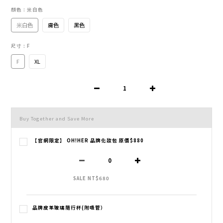
顏色
: 米白色
米白色
膚色
黑色
尺寸
: F
F
XL
Buy Together and Save More
【官網限定】 OH!HER 品牌化妝包 原價$880
SALE NT$680
品牌皮革玻璃隨行杯(附吸管）