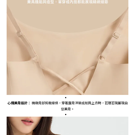
心機美背設計：
精緻背部剪裁線條，穿著露背洋裝或削肩上衣時，若隱若現展現自
信美背。