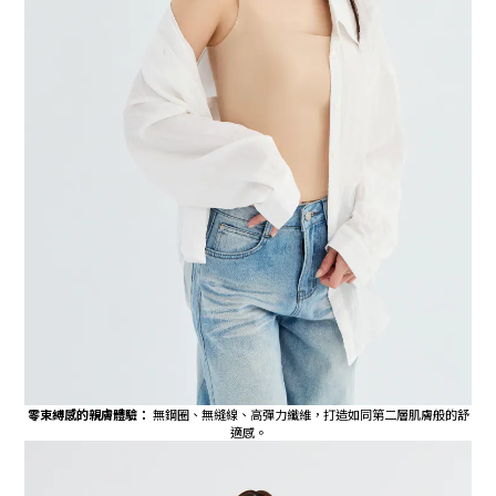
零束縛感的親膚體驗：
無鋼圈、無縫線、高彈力纖維，打造如同第二層肌膚般的舒
適感。