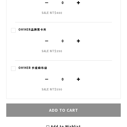
SALE NT$480
OH!HER品牌票卡夾
SALE NT$390
OH!HER 手提麻布袋
SALE NT$590
ADD TO CART
Add to Wishlist