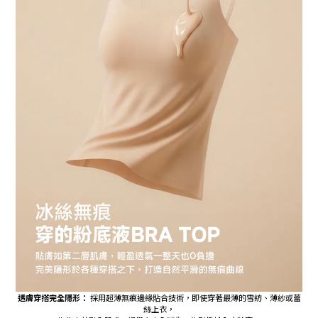
透膚穿搭完全隱形：
採用超薄無痕邊緣貼合技術，即使穿著最薄的雪紡、薄紗或蕾
絲上衣，