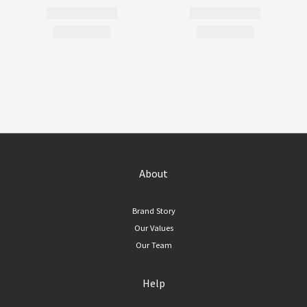
About
Brand Story
Our Values
Our Team
Help