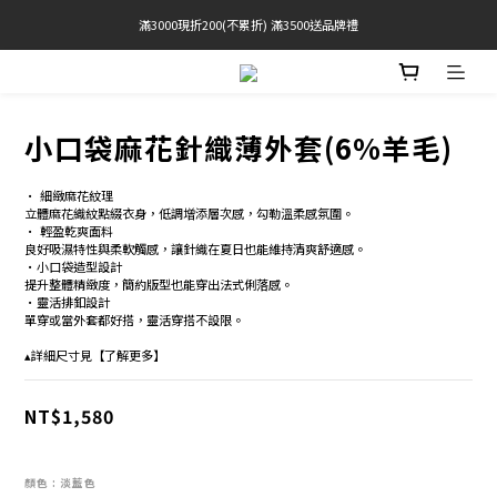
滿3000現折200(不累折) 滿3500送品牌禮
官網限定! 滿千免運(僅限台灣本島)
 Free Shipping On Orders Over $2000 (TW Only)
官網限定! 滿千免運(僅限台灣本島)
小口袋麻花針織薄外套(6%羊毛)
• 細緻麻花紋理 
立體麻花織紋點綴衣身，低調增添層次感，勾勒溫柔感氛圍。 
• 輕盈乾爽面料 
良好吸濕特性與柔軟觸感，讓針織在夏日也能維持清爽舒適感。 
•小口袋造型設計 
提升整體精緻度，簡約版型也能穿出法式俐落感。 
•靈活排釦設計 
單穿或當外套都好搭，靈活穿搭不設限。 
▴詳細尺寸見【了解更多】
NT$1,580
顏色
: 淡藍色