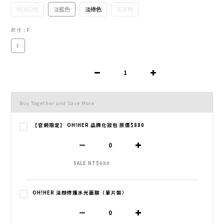
奶油白色
淡藍色
淡綠色
花灰色
尺寸
: F
F
Buy Together and Save More
【官網限定】 OH!HER 品牌化妝包 原價$880
SALE NT$680
OH!HER 活顏修護水光面膜（單片裝）