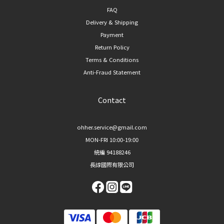
FAQ
Delivery & Shipping
Payment
Return Policy
Terms & Conditions
Anti-Fraud Statement
Contact
ohher.service@gmail.com
MON-FRI 10:00-19:00
統編 94188246
長諄國際有限公司