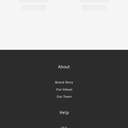
About
Brand Story
Our Values
Our Team
Help
FAQ