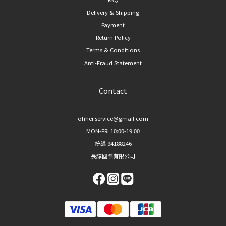
Delivery & Shipping
Payment
Return Policy
Terms & Conditions
Anti-Fraud Statement
Contact
ohher.service@gmail.com
MON-FRI 10:00-19:00
統編 94188246
長諄國際有限公司