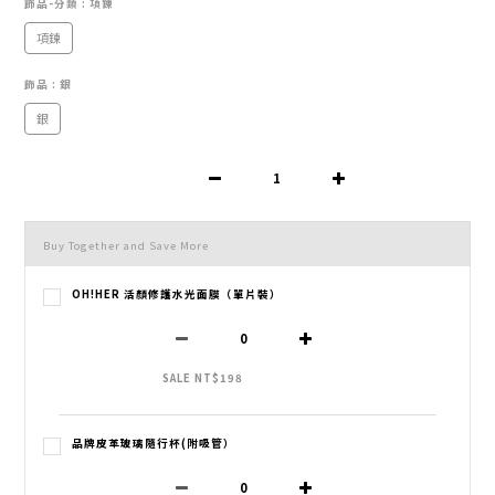
飾品-分類
: 項鍊
項鍊
飾品
: 銀
銀
Buy Together and Save More
OH!HER 活顏修護水光面膜（單片裝）
SALE NT$198
品牌皮革玻璃隨行杯(附吸管）