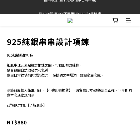
官網限定! 滿千免運(僅限台灣本島)
滿3000現折200(不累折) 滿3500送品牌禮
 Free Shipping On Orders Over $2000 (TW Only)
官網限定! 滿千免運(僅限台灣本島)
925純銀串串設計項鍊
925細緻純銀打造 
細膩串珠元素點綴於銀鍊之間，勾勒出輕盈線條，
貼合頸間自然散發柔和氣質， 
像是日常裡悄悄閃爍的微光， 在簡約之中增添一點靈動層次感。 
※飾品屬個人衛生用品，【不適用退換貨】，請留意尺寸/顏色是否正確，下單即同
意本次活動規則※
▴詳細尺寸見【了解更多】
NT$880