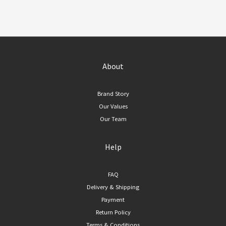
About
Brand Story
Our Values
Our Team
Help
FAQ
Delivery & Shipping
Payment
Return Policy
Terms & Conditions