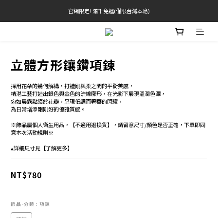
官網限定! 滿千免運(僅限台灣本島)
官網限定! 滿千免運(僅限台灣本島)
滿3000現折200(不累折) 滿3500送品牌禮
 Free Shipping On Orders Over $2000 (TW Only)
立體方形鑲鑽項鍊
官網限定! 滿千免運(僅限台灣本島)
採用花朵的幾何解構，打造剛與柔之間的平衡美感，
精湛工藝打造出銀色與金色的流線廓形，在光影下展現溫潤色澤，
宛如晨露點綴於花瓣，呈現低調而奢華的閃耀，
為日常增添剛剛好的優雅質感。
※飾品屬個人衛生用品，【不適用退換貨】，請留意尺寸/顏色是否正確，下單即同
意本次活動規則※
▴詳細尺寸見【了解更多】
NT$780
飾品-分類
: 項鍊