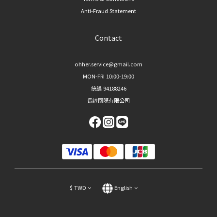
Anti-Fraud Statement
Contact
ohher.service@gmail.com
MON-FRI 10:00-19:00
統編 94188246
長諄國際有限公司
$
TWD
English