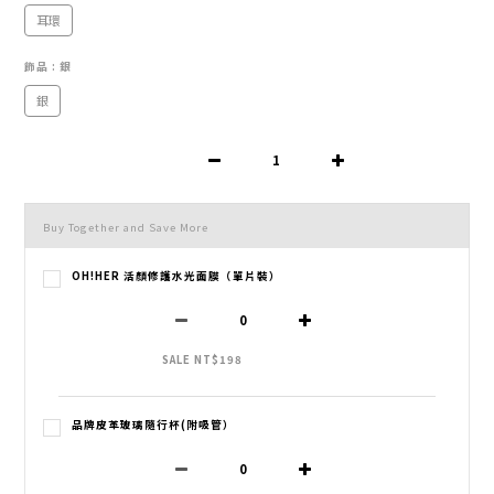
耳環
飾品
: 銀
銀
Buy Together and Save More
OH!HER 活顏修護水光面膜（單片裝）
SALE NT$198
品牌皮革玻璃隨行杯(附吸管）