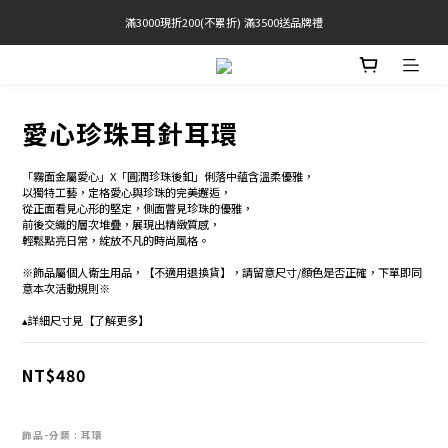
滿3000現折200(不累折) 滿3500送品牌禮
官網限定! 滿千免運(僅限台灣本島)
 Free Shipping On Orders Over $2000 (TW Only)
官網限定! 滿千免運(僅限台灣本島)
愛心珍珠耳針耳環
「霧面金屬愛心」X「圓潤珍珠後釦」俐落中蘊含溫柔優雅，
以獨特工藝，定格愛心與珍珠的完美邂逅，
從正面看見心形的堅定，側面瞥見珍珠的優雅，
前後交織的層次堆疊，展現出精緻質感，
輕鬆點亮日常，綻放不凡的時尚風格。 
※飾品屬個人衛生用品，【不適用退換貨】，請留意尺寸/顏色是否正確，下單即同
意本次活動規則※
▴詳細尺寸見【了解更多】
NT$480
飾品-分類
: 耳環