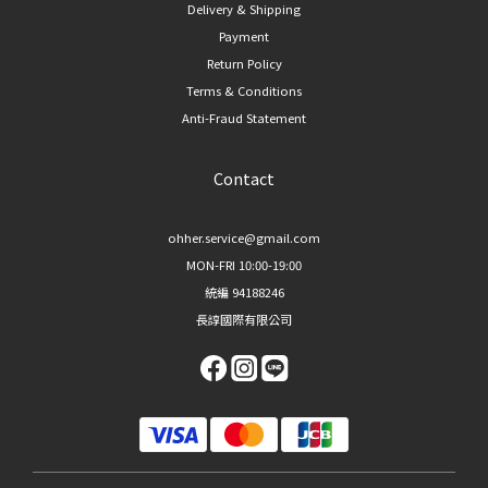
Delivery & Shipping
Payment
Return Policy
Terms & Conditions
Anti-Fraud Statement
Contact
ohher.service@gmail.com
MON-FRI 10:00-19:00
統編 94188246
長諄國際有限公司