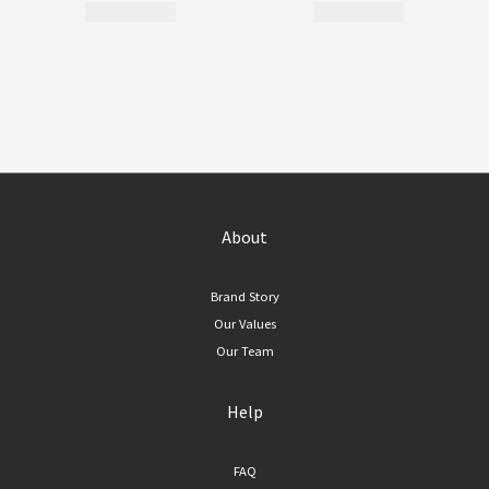
About
Brand Story
Our Values
Our Team
Help
FAQ