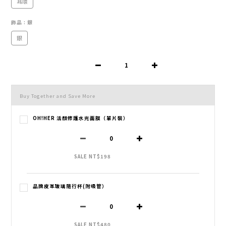
耳環
飾品
: 銀
銀
Buy Together and Save More
OH!HER 活顏修護水光面膜（單片裝）
SALE NT$198
品牌皮革玻璃隨行杯(附吸管）
SALE NT$480