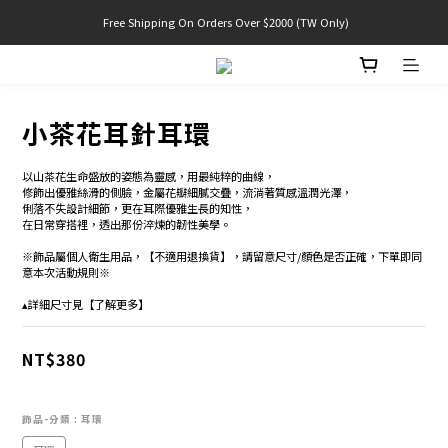
 Free Shipping On Orders Over $2000 (TW Only)
官網限定! 滿千免運(僅限台灣本島)
官網限定! 滿千免運(僅限台灣本島)
小茶花耳針耳環
以山茶花生命盛放的姿態為靈感，用最純粹的曲線，
修飾出優雅絲滑的側臉，金屬花瓣細膩交疊，流淌著質感溫潤光澤，
俐落不失設計細節，更在耳際優雅生長的知性，
在日常穿搭裡，透出那份淬煉的韌性美學。
※飾品屬個人衛生用品，【不適用退換貨】，請留意尺寸/顏色是否正確，下單即同
意本次活動規則※
▴詳細尺寸見【了解更多】
NT$380
飾品-分類
: 耳環