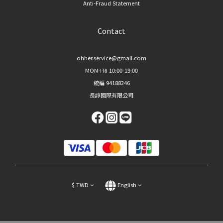
Anti-Fraud Statement
Contact
ohher.service@gmail.com
MON-FRI 10:00-19:00
統編 94188246
長諄國際有限公司
$
TWD
English