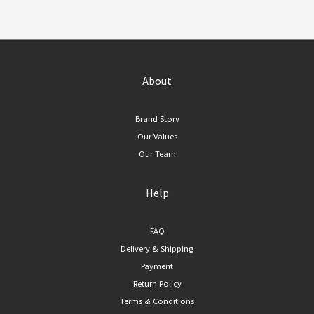
About
Brand Story
Our Values
Our Team
Help
FAQ
Delivery & Shipping
Payment
Return Policy
Terms & Conditions