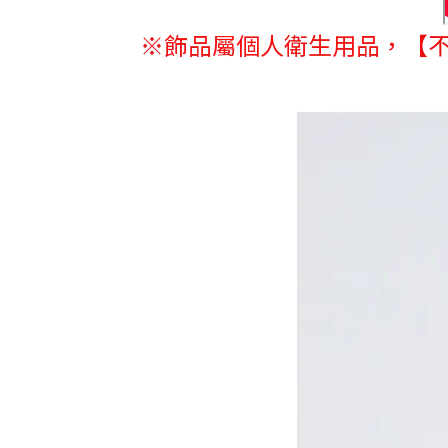
※
飾品屬個人衛生用品，
【