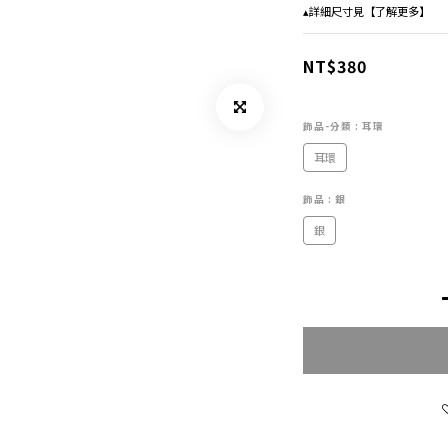
▴詳細尺寸見【了解更多】
NT$380
飾品-分類
: 耳環
耳環
飾品
: 銀
銀