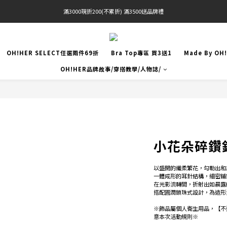
滿3000現折200(不累折) 滿3500送品牌禮
官網限定! 滿千免運(僅限台灣本島)
 Free Shipping On Orders Over $2000 (TW Only)
OH!HER SELECT任選兩件69折
Bra Top專區 買3送1
Made By OH
官網限定! 滿千免運(僅限台灣本島)
OH!HER品牌故事/穿搭教學/人物誌/
小花朵碎鑽
以盛開的纖柔繁花，勾勒出和
一體成形的耳針結構，細密鋪
在光影流轉間，折射出如晨露
搭配圓潤鎖珠式設計，為造形
※飾品屬個人衛生用品，【不
意本次活動規則※