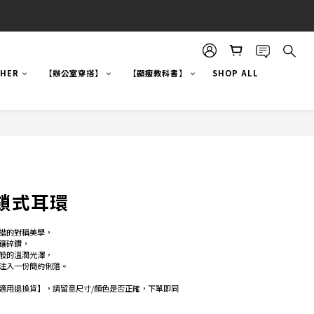
!HER
【辦公室穿搭】
【顯瘦教科書】
SHOP ALL
鎖式耳環
諧的對稱美學，
鑲碎鑽，
般的溫潤光澤， 
注入一份簡約俐落。
適用退換貨】，請留意尺寸/顏色是否正確，下單即同