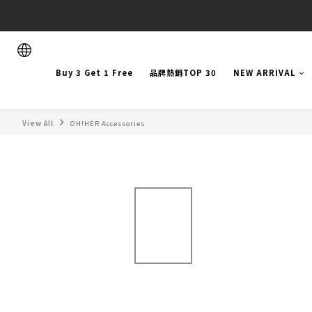
Buy 3 Get 1 Free
品牌熱銷TOP 30
NEW ARRIVAL
View All
OH!HER Accessories