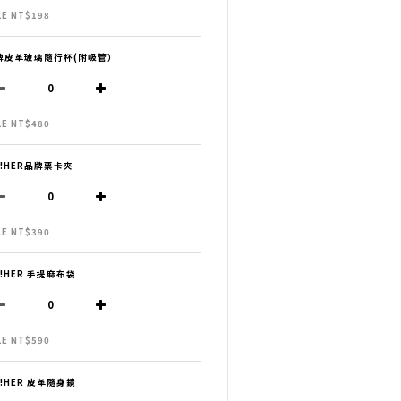
LE NT$198
牌皮革玻璃隨行杯(附吸管）
LE NT$480
H!HER品牌票卡夾
LE NT$390
H!HER 手提麻布袋
LE NT$590
H!HER 皮革隨身鏡