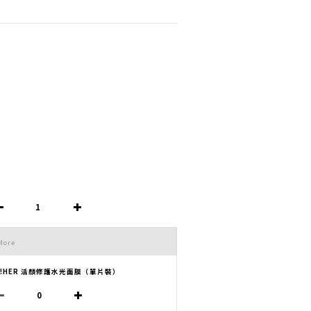
More
H!HER 活顏修護水光面膜（單片裝）