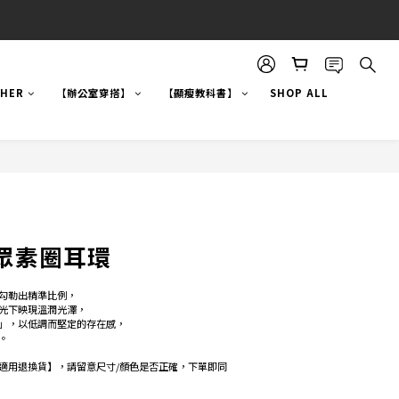
!HER
【辦公室穿搭】
【顯瘦教科書】
SHOP ALL
眾素圈耳環
勾勒出精準比例，
光下映現溫潤光澤，
」，以低調而堅定的存在感，
。
適用退換貨】，請留意尺寸/顏色是否正確，下單即同