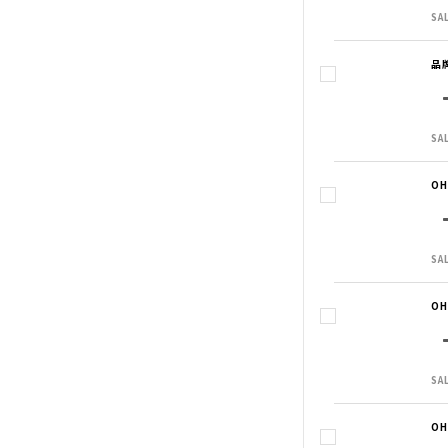
SA
品
SA
O
SA
O
SA
O