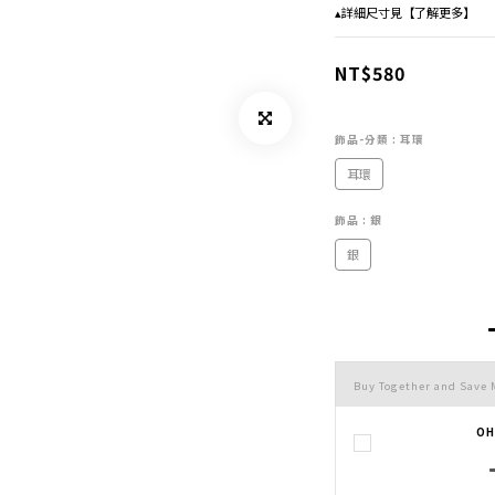
▴詳細尺寸見【了解更多】
NT$580
飾品-分類
: 耳環
耳環
飾品
: 銀
銀
Buy Together and Save 
O