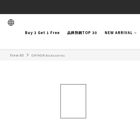
Buy 3 Get 1 Free
品牌熱銷TOP 30
NEW ARRIVAL
View All
OH!HER Accessories