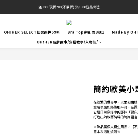
滿3000現折200(不累折) 滿3500送品牌禮
官網限定! 滿千免運(僅限台灣本島)
 Free Shipping On Orders Over $2000 (TW Only)
OH!HER SELECT任選兩件69折
Bra Top專區 買3送1
Made By OH
官網限定! 滿千免運(僅限台灣本島)
OH!HER品牌故事/穿搭教學/人物誌/
簡約歐美小
在紛繁的世界中，以柔和曲線
金屬表面如絲緞般平滑，在微
它是日常穿搭中的那抹「留白
打造出內斂而純粹的時尚語言
※飾品屬個人衛生用品，【不
意本次活動規則※