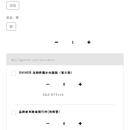
戒指
飾品
: 銀
銀
Buy Together and Save More
OH!HER 活顏修護水光面膜（單片裝）
SALE NT$198
品牌皮革玻璃隨行杯(附吸管）