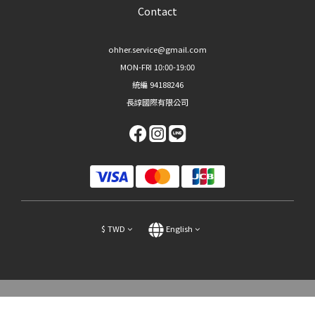
Contact
ohher.service@gmail.com
MON-FRI 10:00-19:00
統編 94188246
長諄國際有限公司
$
TWD
English