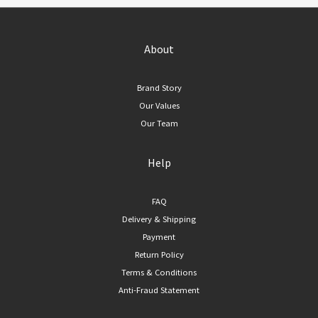
About
Brand Story
Our Values
Our Team
Help
FAQ
Delivery & Shipping
Payment
Return Policy
Terms & Conditions
Anti-Fraud Statement