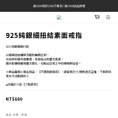
滿3000現折200(不累折) 滿3500送品牌禮
官網限定! 滿千免運(僅限台灣本島)
 Free Shipping On Orders Over $2000 (TW Only)
官網限定! 滿千免運(僅限台灣本島)
925純銀細扭結素面戒指
925 純銀細緻打造 
以細緻扭結構築流動的輪廓比例，
在純粹的幾何語彙裡，定格指尖的層次風景， 
隨光影轉換展現層次變化，勾勒出日常之中的精緻與從容。
※飾品屬個人衛生用品，【不適用退換貨】，請留意尺寸/顏色是否正確，下單即同
意本次活動規則※
▴詳細尺寸見【了解更多】
NT$680
飾品-分類
: 戒指