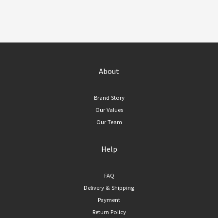
About
Brand Story
Our Values
Our Team
Help
FAQ
Delivery & Shipping
Payment
Return Policy