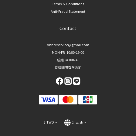
Terms & Conditions
Anti-Fraud Statement
Contact
ohher.service@gmail.com
MON-FRI 10:00-19:00
統編 94188246
長諄國際有限公司
$
TWD
English