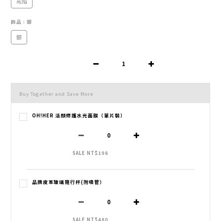
戒指
飾品
: 銀
銀
Buy Together and Save More
OH!HER 活顏修護水光面膜（單片裝）
SALE NT$198
品牌皮革玻璃隨行杯(附吸管）
SALE NT$480