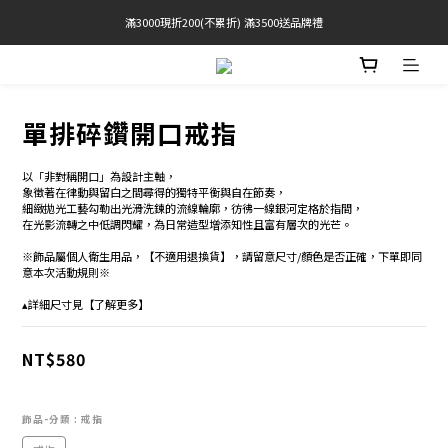
滿3000現折200(不累折) 滿3500送品牌禮
官網限定! 滿千免運(僅限台灣本島)
 Free Shipping On Orders Over $2000 (TW Only)
官網限定! 滿千免運(僅限台灣本島)
單排碎鑽開口戒指
以「非對稱開口」為設計主軸，
象徵著在律動與留白之間尋得的獨特平衡與自在節奏，
細緻拋光工藝勾勒出光滑洗鍊的流線輪廓，彷彿一線銀河定格於指間，
在光影流轉之中低調閃耀，為日常造型增添知性且富有層次的光芒。
※飾品屬個人衛生用品，【不適用退換貨】，請留意尺寸/顏色是否正確，下單即同
意本次活動規則※
▴詳細尺寸見【了解更多】
NT$580
飾品-分類
: 戒指