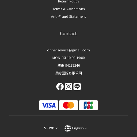
Return Policy
Terms & Conditions
Anti-Fraud Statement
Contact
ohher.service@gmail.com
MON-FRI 10:00-19:00
統編 94188246
長諄國際有限公司
$
TWD
English