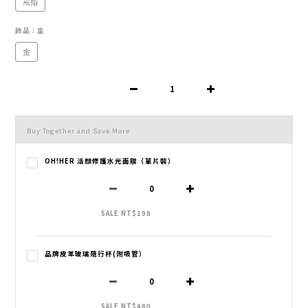
戒指
飾品
: 金
金
Buy Together and Save More
OH!HER 活顏修護水光面膜（單片裝）
SALE NT$198
品牌皮革玻璃隨行杯(附吸管）
SALE NT$480