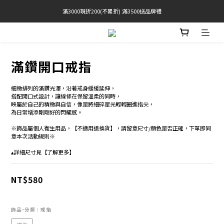
滿3000現折200(不累折) 滿3500送品牌禮
官網限定! 滿千免運(僅限台灣本島)
 Free Shipping On Orders Over $2000 (TW Only)
官網限定! 滿千免運(僅限台灣本島)
滿鑽開口戒指
細緻排列的滿鑽光澤，沿著戒身緩緩延伸， 
搭配開口式設計，讓線條在保留溫柔的同時， 
映屬於自己的精緻與自信，像是將細碎星光輕輕圈進指尖，
為日常增添剛剛好的閃耀感。 
※飾品屬個人衛生用品，【不適用退換貨】，請留意尺寸/顏色是否正確，下單即同
意本次活動規則※
▴詳細尺寸見【了解更多】
NT$580
飾品-分類
: 戒指