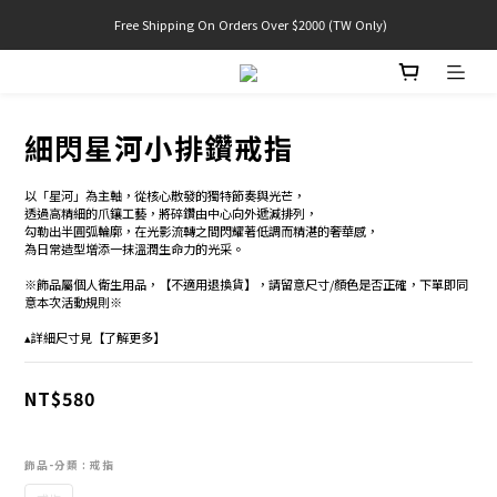
 Free Shipping On Orders Over $2000 (TW Only)
官網限定! 滿千免運(僅限台灣本島)
官網限定! 滿千免運(僅限台灣本島)
細閃星河小排鑽戒指
以「星河」為主軸，從核心散發的獨特節奏與光芒，
透過高精細的爪鑲工藝，將碎鑽由中心向外遞減排列，
勾勒出半圓弧輪廓，在光影流轉之間閃耀著低調而精湛的奢華感，
為日常造型增添一抹溫潤生命力的光采。　
※飾品屬個人衛生用品，【不適用退換貨】，請留意尺寸/顏色是否正確，下單即同
意本次活動規則※
▴詳細尺寸見【了解更多】
NT$580
飾品-分類
: 戒指