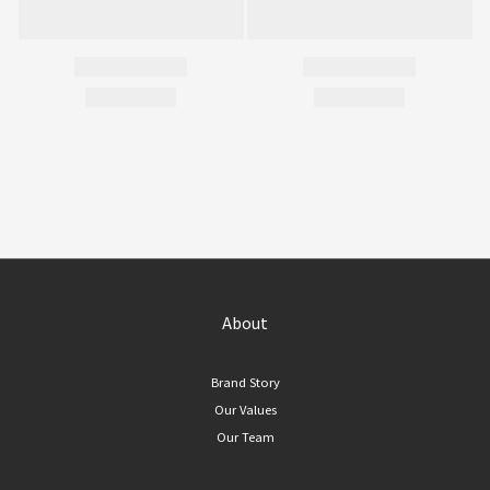
About
Brand Story
Our Values
Our Team