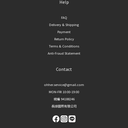
Help
FAQ
Delivery & Shipping
Payment
Return Policy
Terms & Conditions
Anti-Fraud Statement
Contact
ohher.service@gmail.com
MON-FRI 10:00-19:00
統編 94188246
長諄國際有限公司