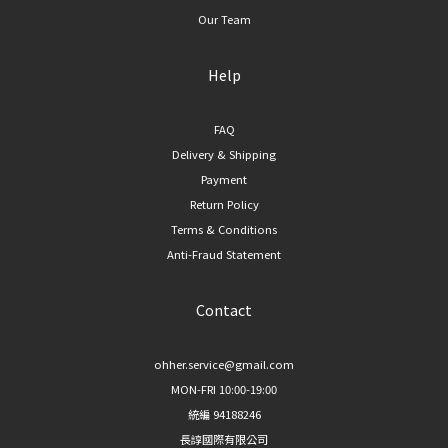
Our Team
Help
FAQ
Delivery & Shipping
Payment
Return Policy
Terms & Conditions
Anti-Fraud Statement
Contact
ohher.service@gmail.com
MON-FRI 10:00-19:00
統編 94188246
長諄國際有限公司