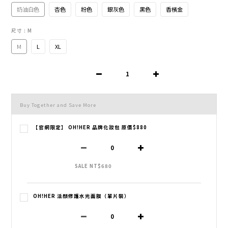
奶油白色
杏色
粉色
銀灰色
黑色
香檳金
尺寸
: M
M
L
XL
Buy Together and Save More
【官網限定】 OH!HER 品牌化妝包 原價$880
SALE NT$680
OH!HER 活顏修護水光面膜（單片裝）