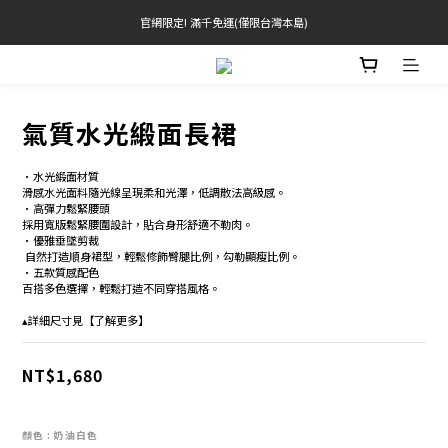
官網限定! 滿千免運(僅限台灣本島)
官網限定! 滿千免運(僅限台灣本島)
滿3000現折200(不累折) 滿3500送品牌禮
 Free Shipping On Orders Over $2000 (TW Only)
氣質水光緞面長裙
官網限定! 滿千免運(僅限台灣本島)
•水光緞面材質 
滑感水光面料隨光線呈現柔和光澤，低調散法高級感。 
•高彈力鬆緊腰頭 
採用寬版鬆緊腰圍設計，貼合身形舒適不勒肉。 
•優雅垂墜剪裁 
 自然打造順身裙型，輕鬆修飾臀腿比例，勾勒顯瘦比例。 
•五款質感配色 
百搭多色選擇，輕鬆打造不同穿搭風格。 
▴詳細尺寸見【了解更多】
NT$1,680
顏色
: 奶油白色