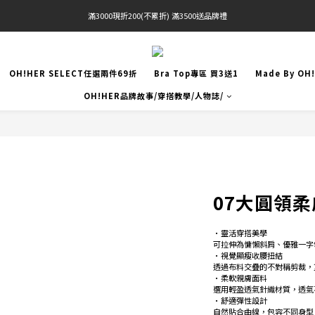
滿3000現折200(不累折) 滿3500送品牌禮
官網限定! 滿千免運(僅限台灣本島)
 Free Shipping On Orders Over $2000 (TW Only)
OH!HER SELECT任選兩件69折
Bra Top專區 買3送1
Made By OH
官網限定! 滿千免運(僅限台灣本島)
OH!HER品牌故事/穿搭教學/人物誌/
07大圓領
•靈活穿搭美學 
可拉伸為慵懶斜肩、優雅一字
•視覺顯瘦收腰扭結　
透過布料交疊的不對稱剪裁，
•柔軟親膚面料　
選用輕盈透氣針織材質，透氣
•舒適彈性設計
自然貼合曲線，包容不同身型