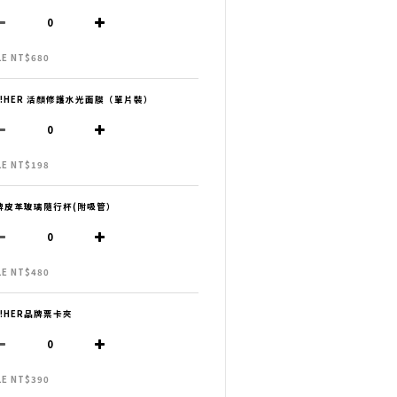
LE NT$680
H!HER 活顏修護水光面膜（單片裝）
LE NT$198
牌皮革玻璃隨行杯(附吸管）
LE NT$480
H!HER品牌票卡夾
LE NT$390