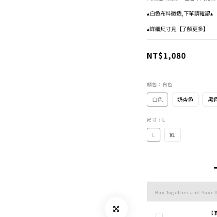
▴白色布料微透,下單請確認▴
▴詳細尺寸見【了解更多】
NT$1,080
顏色
: 白色
白色
奶杏色
黑
尺寸
: L
L
XL
Buy Together and Save 
【