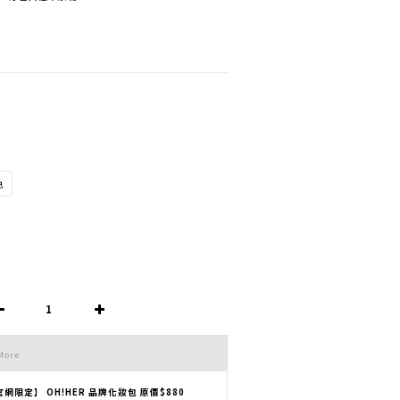
　
色
More
官網限定】 OH!HER 品牌化妝包 原價$880