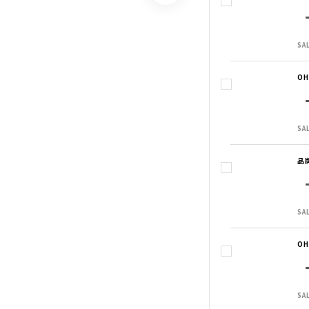
SA
O
SA
品
SA
O
SA