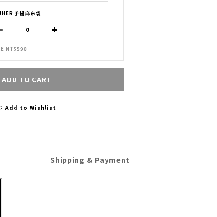
H!HER 手提麻布袋
LE NT$590
ADD TO CART
Add to Wishlist
Shipping & Payment