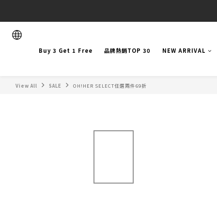
Buy 3 Get 1 Free
品牌熱銷TOP 30
NEW ARRIVAL
View All
SALE
OH!HER SELECT任選兩件69折