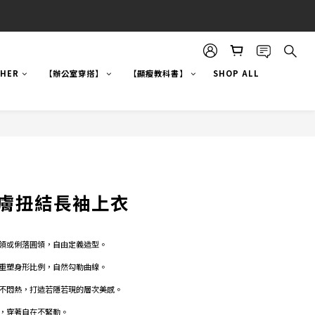
!HER
【辦公室穿搭】
【顯瘦教科書】
SHOP ALL
柔膚扭結長袖上衣
領或俐落圓領，自由定義造型。
重塑身形比例，自然勾勒曲線。　
不悶熱，打造若隱若現的層次美感。　
，穿著自在不緊勒。