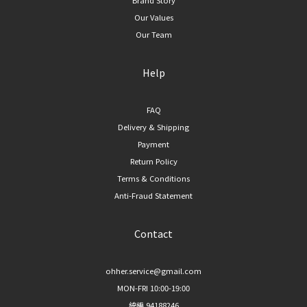
Our Values
Our Team
Help
FAQ
Delivery & Shipping
Payment
Return Policy
Terms & Conditions
Anti-Fraud Statement
Contact
ohher.service@gmail.com
MON-FRI 10:00-19:00
統編 94188246