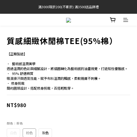
滿3000現折200(不累折) 滿3500送品牌禮
官網限定! 滿千免運(僅限台灣本島)
 Free Shipping On Orders Over $2000 (TW Only)
官網限定! 滿千免運(僅限台灣本島)
質感細緻休閒棉TEE(95%棉）
【正韓製造】 
•  藝術感溫潤美學
透過溫潤的色彩與細膩設計，將插圖轉化為藝術感的油畫視覺，打造知性優雅感。
•  95% 舒適棉質  
吸濕排汗與透氣性能，賦予布料溫潤的觸感，柔軟親膚不刺癢。
• 修身剪裁 
簡約圓領設計，搭配修身剪裁，百搭輕鬆穿。
NT$980
顏色
: 粉色
白色
粉色
灰色