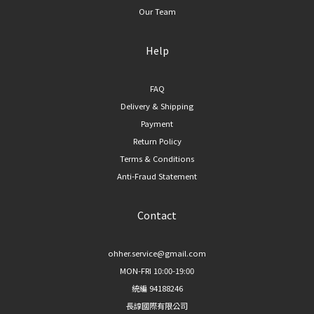
容易
Our Team
綁帶闊腿西裝褲｜自帶氣質的法式風格 喜歡法式穿搭風格的人，這款綁帶設計的
的貼
闊腿西裝褲會是不錯的選擇。腰間綁帶不僅能修飾腰線，也增添了慵懶隨性的法
橫條
Help
式氛圍，很適合搭配針織上衣或襯衫，穿出輕鬆卻不隨便的氣質。 **適合場合
經典
**：假日出遊、輕鬆聚會、法式風穿搭 三、過渡版型：微喇叭西裝褲 6. 簡約
護照
後鬆緊微喇叭西裝褲｜修身與闊腿的完美平衡 如果不確定自己適合直筒還是闊
FAQ
定：
腿，這款微喇叭西裝褲是很好的入門選擇。後腰採鬆緊設計，穿著更舒適無束
Delivery & Shipping
隱形
縛，褲管微喇叭的剪裁則能修飾大腿線條、拉長腿部比例，是版型接受度最高的
Payment
建議
一款。 **適合場合**：日常穿搭、新手嘗試西裝褲的入門款 ## 西裝褲挑選重點
Return Policy
整理 | 想顯瘦、修飾腿型 | 順身百倍顯瘦西裝褲、雲暮垂感壓褶闊腿西裝褲 | | 想
Terms & Conditions
要俐落幹練感 | 細節開衩裙簾直筒西裝褲 | | 夏季穿搭 | 修身後拉鏈西裝短褲 | |
Anti-Fraud Statement
想嘗試法式風格 | 法式慵懶綁帶闊腿西裝褲 | | 不知道怎麼選、想要百搭款 | 簡約
後鬆緊微喇叭西裝褲 | ## 常見問題 FAQ Q1：西裝褲直筒好還是闊腿好？ 直筒版
Contact
型較顯瘦俐落，適合想呈現俐落感的人；闊腿版型垂墜感較強，較能遮蓋腿型、
呈現隨性氣質，可依照個人身形和穿搭風格選擇。 Q2：矮個子適合穿闊腿西裝
ohher.service@gmail.com
褲嗎？ 可以，但建議選擇高腰版型並搭配同色系鞋款，能有效拉長腿部視覺比
MON-FRI 10:00-19:00
例，避免顯得比例失衡。 Q3：西裝褲怎麼挑才顯瘦？ 可優先選擇有壓褶、垂感
統編 94188246
布料或後鬆緊腰設計的款式，這類版型較能修飾腰腹與腿部線條。 --- *延伸閱
長諄國際有限公司
讀：想了解更多西裝褲穿搭技巧，歡迎瀏覽更多穿搭指南文章。*