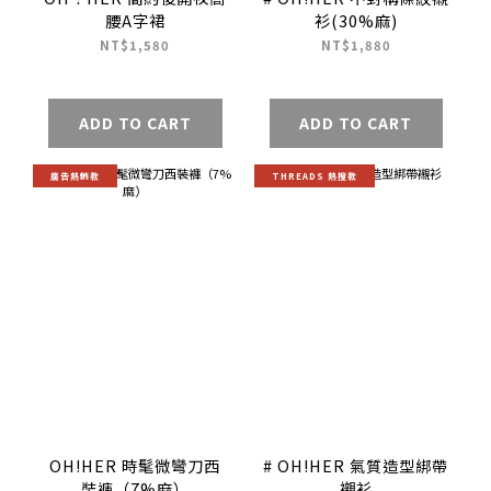
腰A字裙
衫(30%麻)
NT$1,580
NT$1,880
ADD TO CART
ADD TO CART
廣告熱銷款
THREADS 熱搜款
OH!HER 時髦微彎刀西
# OH!HER 氣質造型綁帶
裝褲（7%麻）
襯衫