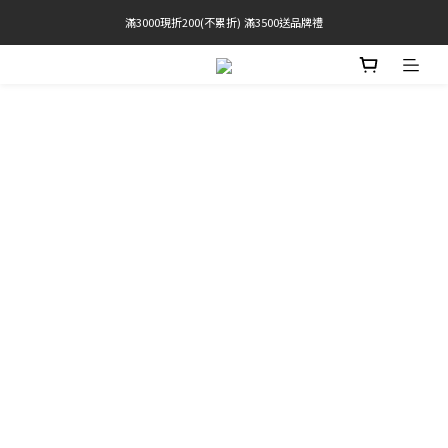
滿3000現折200(不累折) 滿3500送品牌禮
官網限定! 滿千免運(僅限台灣本島)
 Free Shipping On Orders Over $2000 (TW Only)
官網限定! 滿千免運(僅限台灣本島)