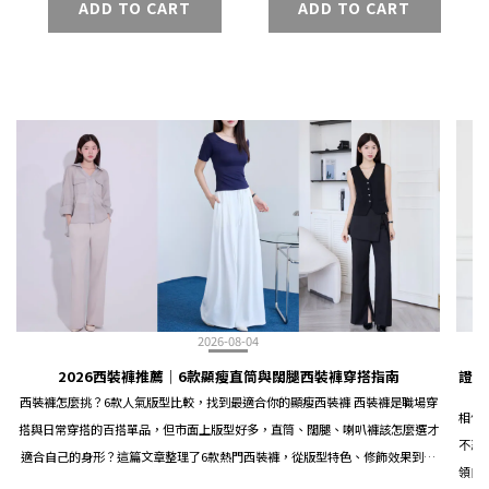
ADD TO CART
ADD TO CART
2026-08-04
2026西裝褲推薦｜6款顯瘦直筒與闊腿西裝褲穿搭指南
證件
西裝褲怎麼挑？6款人氣版型比較，找到最適合你的顯瘦西裝褲 西裝褲是職場穿
相信
搭與日常穿搭的百搭單品，但市面上版型好多，直筒、闊腿、喇叭褲該怎麼選才
不忍
適合自己的身形？這篇文章整理了6款熱門西裝褲，從版型特色、修飾效果到穿
領口
搭場合，幫你一次搞懂西裝褲選購重點。 西裝褲版型怎麼分？先搞懂3大類型