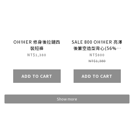
OH!HER 修身後拉鏈西
SALE 800 OH!HER 亮澤
裝短褲
後簍空造型背心(56%天
絲)
NT$1,380
NT$800
NT$1,380
ADD TO CART
ADD TO CART
Show more