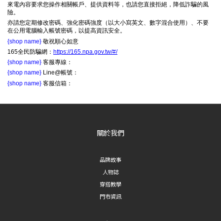
來電內容要求您操作相關帳戶、提供資料等，也請您直接拒絕，降低詐騙的風
險。
亦請您定期修改密碼、強化密碼強度（以大小寫英文、數字混合使用）、不要
在公用電腦輸入帳號密碼，以提高資訊安全。
{shop name}
敬祝順心如意
165全民防騙網：
https://165.npa.gov.tw/#/
{shop name}
客服專線：
{shop name}
Line@帳號：
{shop name}
客服信箱：
關於我們
品牌故事
人物誌
穿搭教學
門市資訊