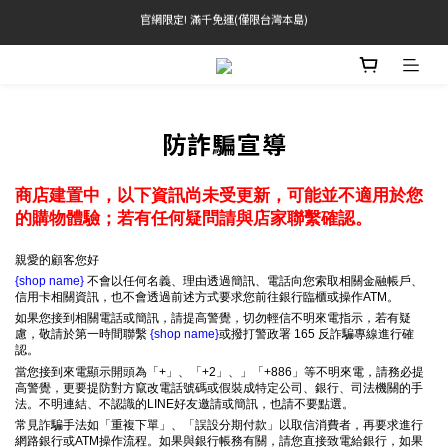
官網限定! 滿千免運(僅限台灣本島)
官網限定! 滿千免運(僅限台灣本島)
滿3000現折200(不累折) 滿3500送品牌禮
BRATOP專區買三送一 | 指定專區買一送一
防詐騙宣導
官網限定! 滿千免運(僅限台灣本島)
商店建置中，以下資訊尚未受更新，可能並不適用於您
的購物體驗；若有任何疑問請與店家聯繫確認。
親愛的顧客您好
{shop name}
不會以任何名義、理由透過簡訊、電話向您索取相關金融帳戶、
信用卡相關資訊，也不會透過前述方式要求您前往銀行臨櫃或操作ATM。
如果您接到相關電話或簡訊，請提高警覺，切勿輕信不明來電指示，若有疑
慮，敬請於第一時間聯繫
{shop name}
或撥打警政署 165 反詐騙專線進行確
認。
當您接到來電顯示開頭為「+」、「+2」、」「+886」等不明來電，請務必提
高警覺，更要提防對方竄改電話號碼或假裝成特定公司、銀行、司法機關的手
法。不明連結、不認識的LINE好友邀請或簡訊，也請不要點選。
常見詐騙手法如「重複下單」、「誤設分期付款」以取信消費者，再要求進行
網路銀行或ATM操作流程。如果與銀行帳務有關，請您直接致電給銀行，如果