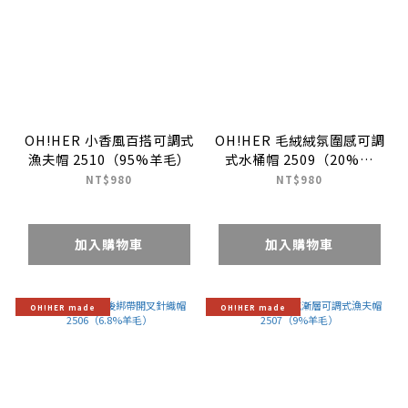
OH!HER 小香風百搭可調式
OH!HER 毛絨絨氛圍感可調
漁夫帽 2510（95%羊毛）
式水桶帽 2509（20%兔
毛）
NT$980
NT$980
加入購物車
加入購物車
OH!HER made
OH!HER made