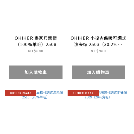
OH!HER 畫家貝蕾帽
OH!HER 小復古保暖可調式
（100%羊毛）2508
漁夫帽 2503（30.2%羊
毛）
NT$880
NT$980
加入購物車
加入購物車
OH!HER made
OH!HER made