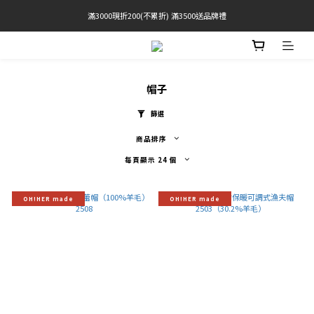
滿3000現折200(不累折) 滿3500送品牌禮
官網限定! 滿千免運(僅限台灣本島)
BRATOP專區買三送一 | 指定專區買一送一
官網限定! 滿千免運(僅限台灣本島)
帽子
篩選
商品排序
每頁顯示 24 個
OH!HER made
OH!HER made