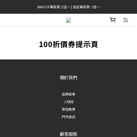
BRATOP專區買三送一 | 指定專區買一送一
官網限定! 滿千免運(僅限台灣本島)
官網限定! 滿千免運(僅限台灣本島)
100折價券提示頁
關於我們
品牌故事
人物誌
穿搭教學
門市資訊
顧客服務