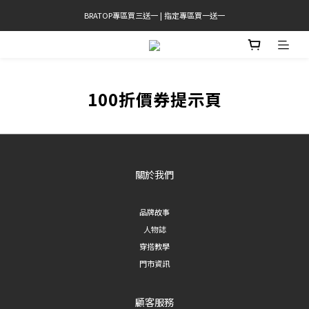
BRATOP專區買三送一 | 指定專區買一送一
官網限定! 滿千免運(僅限台灣本島)
官網限定! 滿千免運(僅限台灣本島)
100折價券提示頁
關於我們
品牌故事
人物誌
穿搭教學
門市資訊
顧客服務