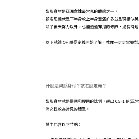
梨形身材是亞洲女性最常見的體態之一，
顧名思義就是下半身較上半身豐滿許多並呈現相似英文
除了後天努力以外，也能透過穿搭的修飾，揚長補短
以下就讓 OH 編從定義開始了解，教你一步步掌握
什麼是梨形身材？該怎麼定義？
梨形身材就是臀圍和腰圍的比例，超出 0.5~1 
洲女性較為常見的體型。
其中包含以下特點：