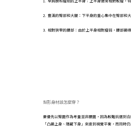
1. 窄肩膀和瘦削的上半身：上半身通常相對較瘦，
2. 豐滿的臀部和大腿：下半身的重心集中在臀部和
3. 相對狹窄的腰部：由於上半身相對瘦弱，腰部顯
梨形身材該怎麼穿？
要優先以臀圍作為考量並非腰圍，因為較難挑選到合
「凸顯上身、隱藏下身」來達到視覺平衡，而同時仍