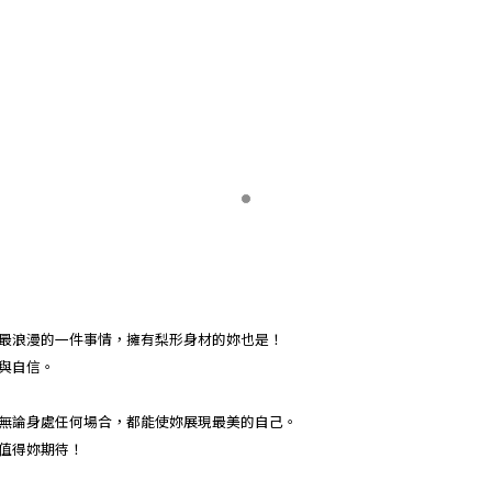
最浪漫的一件事情，擁有梨形身材的妳也是！
與自信。
無論身處任何場合，都能使妳展現最美的自己。
值得妳期待！