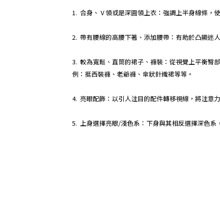
1. 合身、 V 領或是深圓領上衣：強調上半身線條
2. 帶有腰線的高腰下著、添加腰帶：有助於凸顯
3. 較為寬鬆、直筒的裙子、褲裝：從視覺上平衡
例：挺西裝褲、老爺褲、傘狀針織裙等等。
4. 亮眼配飾：以引人注目的配件轉移視線，將注意
5. 上身選擇亮眼/淺色系：下身與其相反選擇深色