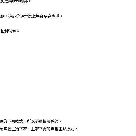
特別是肩膀和胸部。
大腿，這部分通常比上半身更為豐滿。
得相對狹窄。
腰的下著款式，所以盡量揚長避短，
須掌握上寬下窄、上窄下寬的穿搭重點原則。