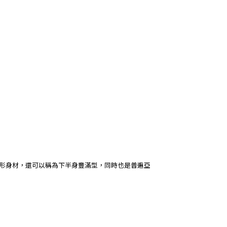
的梨形身材，還可以稱為下半身豐滿型，同時也是普遍亞