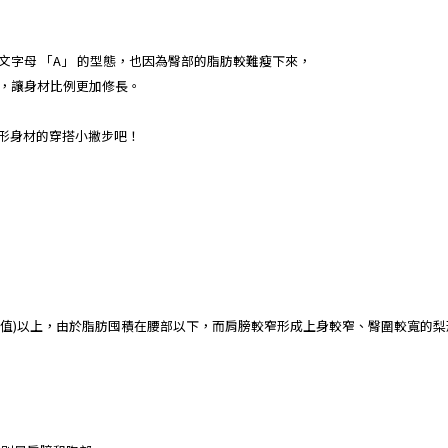
字母 「A」 的型態，也因為臀部的脂肪較難瘦下來，
，讓身材比例更加修長。
梨形身材的穿搭小撇步吧！
倍(正常值)以上，由於脂肪囤積在腰部以下，而肩膀較窄形成上身較窄、臀圍較寬