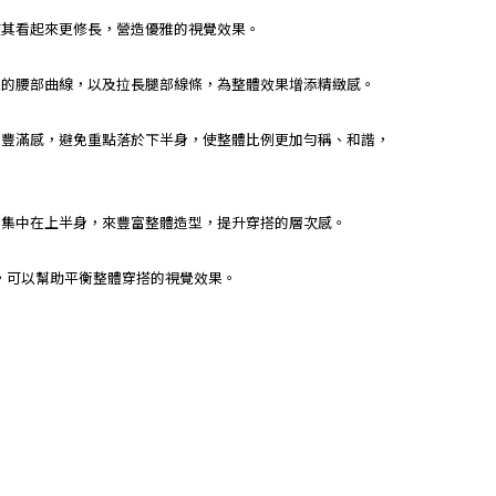
，使其看起來更修長，營造優雅的視覺效果。
迷人的腰部曲線，以及拉長腿部線條，為整體效果增添精緻感。
臀部豐滿感，避免重點落於下半身，使整體比例更加勻稱、和諧，
力集中在上半身，來豐富整體造型，提升穿搭的層次感。
系，可以幫助平衡整體穿搭的視覺效果。