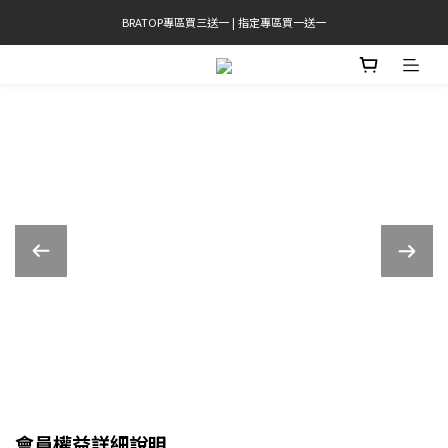
BRATOP專區買三送一 | 指定專區買一送一
官網限定! 滿千免運(僅限台灣本島)
官網限定! 滿千免運(僅限台灣本島)
會員權益詳細說明