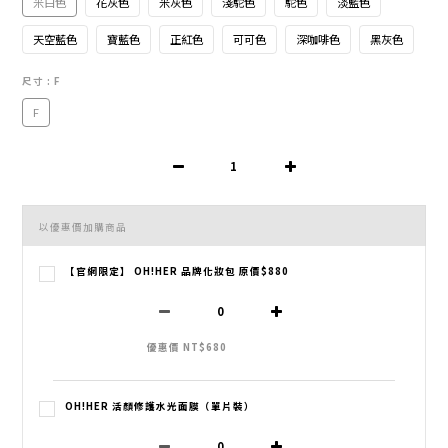
米白色
花灰色
米灰色
淺駝色
駝色
淡藍色
天空藍色
寶藍色
正紅色
可可色
深咖啡色
黑灰色
尺寸
: F
F
以優惠價加購商品
【官網限定】 OH!HER 品牌化妝包 原價$880
優惠價 NT$680
OH!HER 活顏修護水光面膜（單片裝）