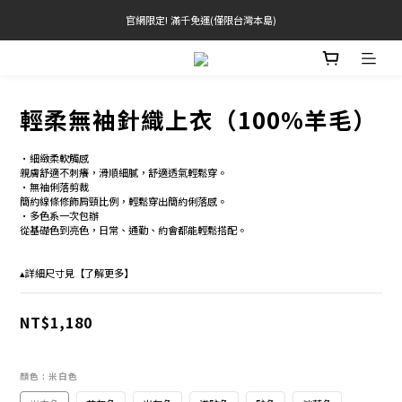
官網限定! 滿千免運(僅限台灣本島)
官網限定! 滿千免運(僅限台灣本島)
滿3000現折200(不累折) 滿3500送品牌禮
BRATOP專區買三送一 | 指定專區買一送一
輕柔無袖針織上衣（100%羊毛）
官網限定! 滿千免運(僅限台灣本島)
•細緻柔軟觸感
親膚舒適不刺癢，滑順細膩，舒適透氣輕鬆穿。 
•無袖俐落剪裁
簡約線條修飾肩頸比例，輕鬆穿出簡約俐落感。
•多色系一次包辦
從基礎色到亮色，日常、通勤、約會都能輕鬆搭配。 
▴詳細尺寸見【了解更多】
NT$1,180
顏色
: 米白色