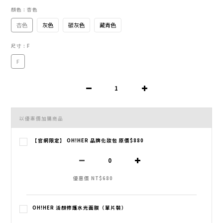
顏色
: 杏色
杏色
灰色
碳灰色
藏青色
尺寸
: F
F
以優惠價加購商品
【官網限定】 OH!HER 品牌化妝包 原價$880
優惠價 NT$680
OH!HER 活顏修護水光面膜（單片裝）