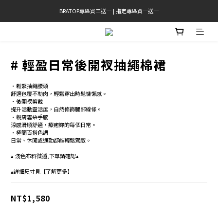
BRATOP專區買三送一 | 指定專區買一送一
官網限定! 滿千免運(僅限台灣本島)
官網限定! 滿千免運(僅限台灣本島)
# 輕盈日常後開衩抽繩棉裙
•鬆緊抽繩腰頭 
舒適包覆不勒肉，輕鬆穿出時髦慵懶感。 
•後開衩剪裁 
提升活動靈活度，自然修飾腿部線條。 
•親膚雲朵手感 
涼感滑順舒適，療癒妳的每個日常。 
•極簡百搭色調
日常、休閒或通勤都能輕鬆駕馭。 
▴ 淺色布料微透,下單請確認▴
▴詳細尺寸見【了解更多】
NT$1,580