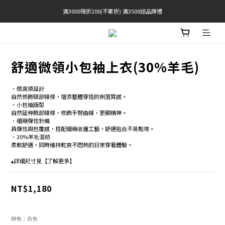
滿3000現折200(不累折) 滿3500送品牌禮
官網限定! 滿千免運(僅限台灣本島)
BRATOP專區買三送一 | 指定專區買一送一
官網限定! 滿千免運(僅限台灣本島)
舒適微領小包袖上衣(30%羊毛)
•微高領設計 
自然修飾頸部線條，增添整體穿搭的俐落質感。 
•小包袖版型 
自然延伸肩部線條，修飾手臂曲線，更顯精神。 
•細緻彈性針織 
具彈性與包覆感，搭配細緻收邊工藝，舒適貼合不易鬆垮。 
•30%羊毛混紡 
柔軟舒適，同時維持乾爽不悶熱的日常穿著體驗。 
▴詳細尺寸見【了解更多】
NT$1,180
顏色
: 白色