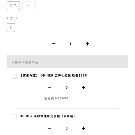
白色
黑色
尺寸
: F
F
以優惠價加購商品
【官網限定】 OH!HER 品牌化妝包 原價$880
優惠價 NT$680
OH!HER 活顏修護水光面膜（單片裝）