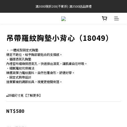
滿3000現折200(不累折) 滿3500送品牌禮
官網限定! 滿千免運(僅限台灣本島)
BRATOP專區買三送一 | 指定專區買一送一
官網限定! 滿千免運(僅限台灣本島)
吊帶羅紋胸墊小背心（18049）
• 一體成型固定式胸墊 
穩定不跑位，給予胸部最貼合的支撐感。 
•循環透氣孔胸墊 
內裡密布細緻微透氣孔，快速排出濕氣，讓肌膚自在呼吸。
•細膩羅紋坑條織法
精選高彈力羅紋面料，自然包覆身形，舒適好穿。 
•固定式肩帶設計 
捨棄繁複的調節扣具，視覺更極簡俐落。 
▴詳細尺寸見【了解更多】
NT$580