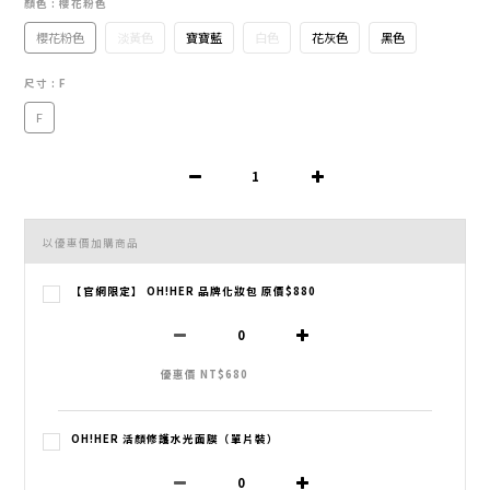
顏色
: 櫻花粉色
櫻花粉色
淡黃色
寶寶藍
白色
花灰色
黑色
尺寸
: F
F
以優惠價加購商品
【官網限定】 OH!HER 品牌化妝包 原價$880
優惠價 NT$680
OH!HER 活顏修護水光面膜（單片裝）