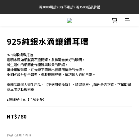
滿3000現折200(不累折) 滿3500送品牌禮
官網限定! 滿千免運(僅限台灣本島)
BRATOP專區買三送一 | 指定專區買一送一
官網限定! 滿千免運(僅限台灣本島)
925純銀水滴鑲鑽耳環
925純銀細緻打造 
透明水滴如細膩寶石般閃耀，象徵清澈美好的瞬間，
將生活中的細節化作優雅與珍貴的點綴， 
邊緣鑲嵌碎鑽，在光線下閃爍出低調而精緻的光澤， 
全釦式設計貼合耳型，佩戴穩固舒適，精巧融入妳的日常。
※飾品屬個人衛生用品，【不適用退換貨】，請留意尺寸/顏色是否正確，下單即同
意本次活動規則※
▴詳細尺寸見【了解更多】
NT$780
飾品-分類
: 耳環