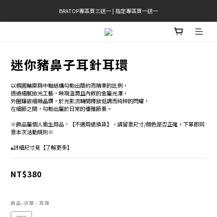
BRATOP專區買三送一 | 指定專區買一送一
官網限定! 滿千免運(僅限台灣本島)
官網限定! 滿千免運(僅限台灣本島)
迷你豬鼻子耳針耳環
以橢圓輪廓與中軸結構勾勒出簡約而精準的比例，
透過細膩拋光工藝，映現溫潤且內斂的金屬光澤，
外圈鑲嵌細緻晶鑽，於光影流轉間釋放低調而純粹的閃耀，
在細節之間，勾勒出屬於日常的優雅節奏。 
※飾品屬個人衛生用品，【不適用退換貨】，請留意尺寸/顏色是否正確，下單即同
意本次活動規則※
▴詳細尺寸見【了解更多】
NT$380
飾品-分類
: 耳環