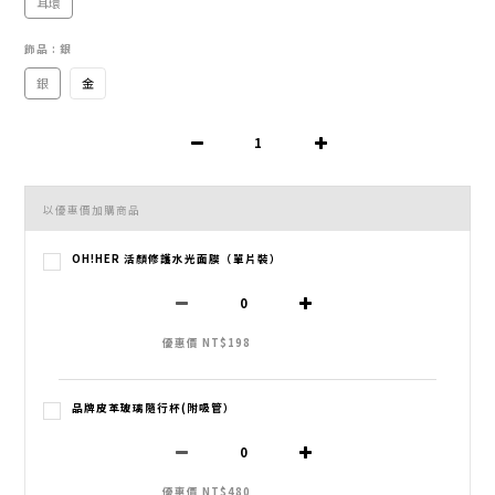
耳環
飾品
: 銀
銀
金
以優惠價加購商品
OH!HER 活顏修護水光面膜（單片裝）
優惠價 NT$198
品牌皮革玻璃隨行杯(附吸管）
優惠價 NT$480