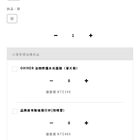
飾品
: 銀
銀
以優惠價加購商品
OH!HER 活顏修護水光面膜（單片裝）
優惠價 NT$198
品牌皮革玻璃隨行杯(附吸管）
優惠價 NT$480