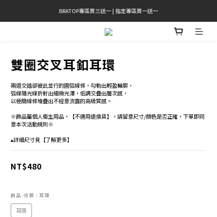
BRATOP專區買三送一 | 指定專區買一送一
官網限定! 滿千免運(僅限台灣本島)
官網限定! 滿千免運(僅限台灣本島)
雙圈交叉耳釦耳環
兩道交錯卻彼此並行的圓弧線條，勾勒出輕盈輪廓，
弧線隨光線折射出細緻光澤，低調交疊出層次感，
以極簡線條堆疊出不經意流露的高級質感。
※飾品屬個人衛生用品，【不適用退換貨】，請留意尺寸/顏色是否正確，下單即同
意本次活動規則※
▴詳細尺寸見【了解更多】
NT$480
飾品-分類
: 耳環
耳環