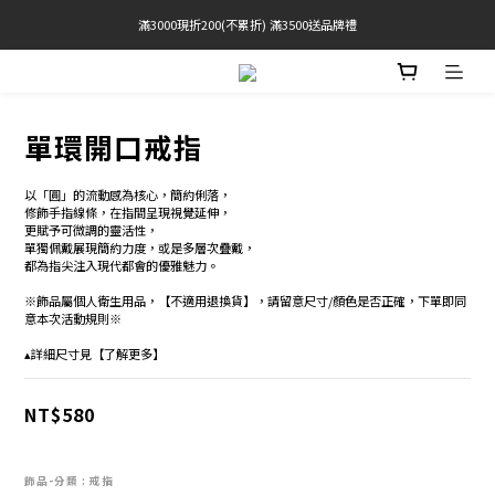
滿3000現折200(不累折) 滿3500送品牌禮
官網限定! 滿千免運(僅限台灣本島)
BRATOP專區買三送一 | 指定專區買一送一
官網限定! 滿千免運(僅限台灣本島)
單環開口戒指
以「圓」的流動感為核心，簡約俐落，
修飾手指線條，在指間呈現視覺延伸，
更賦予可微調的靈活性，
單獨佩戴展現簡約力度，或是多層次疊戴，
都為指尖注入現代都會的優雅魅力。
※飾品屬個人衛生用品，【不適用退換貨】，請留意尺寸/顏色是否正確，下單即同
意本次活動規則※
▴詳細尺寸見【了解更多】
NT$580
飾品-分類
: 戒指