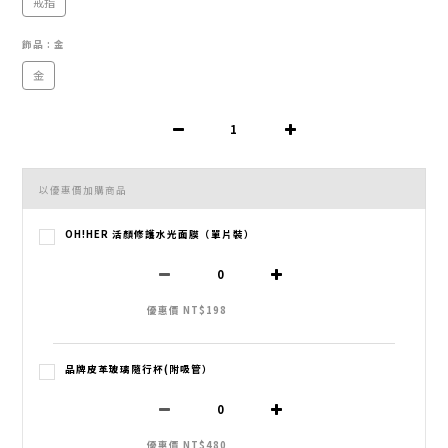
戒指
飾品
: 金
金
以優惠價加購商品
OH!HER 活顏修護水光面膜（單片裝）
優惠價 NT$198
品牌皮革玻璃隨行杯(附吸管）
優惠價 NT$480