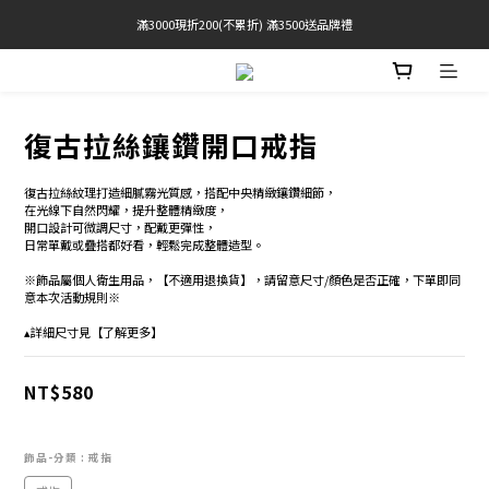
滿3000現折200(不累折) 滿3500送品牌禮
官網限定! 滿千免運(僅限台灣本島)
BRATOP專區買三送一 | 指定專區買一送一
官網限定! 滿千免運(僅限台灣本島)
復古拉絲鑲鑽開口戒指
復古拉絲紋理打造細膩霧光質感，搭配中央精緻鑲鑽細節，
在光線下自然閃耀，提升整體精緻度，
開口設計可微調尺寸，配戴更彈性，
日常單戴或疊搭都好看，輕鬆完成整體造型。
※飾品屬個人衛生用品，【不適用退換貨】，請留意尺寸/顏色是否正確，下單即同
意本次活動規則※
▴詳細尺寸見【了解更多】
NT$580
飾品-分類
: 戒指