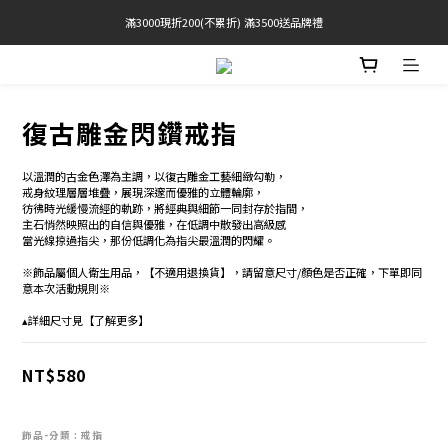
滿3000現折200(不累折) 滿3500送品牌禮
官網限定! 滿千免運(僅限台灣本島)
BRATOP專區買三送一 | 指定專區買一送一
官網限定! 滿千免運(僅限台灣本島)
復古雕金閃鑽戒指
以溫潤的古金色澤為主調，以復古雕金工藝細緻勾勒，
戒身紋理層層堆疊，展現深邃而優雅的立體輪廓，
彷彿時光緩慢流經的軌跡，將經典與細節一同封存於指間，
主石悄然映照出的自信與優雅，在低調中散發出高級感
當光線掠過指尖，那份低調化為指尖最溫潤的閃耀。
※飾品屬個人衛生用品，【不適用退換貨】，請留意尺寸/顏色是否正確，下單即同
意本次活動規則※
▴詳細尺寸見【了解更多】
NT$580
飾品-分類
: 戒指