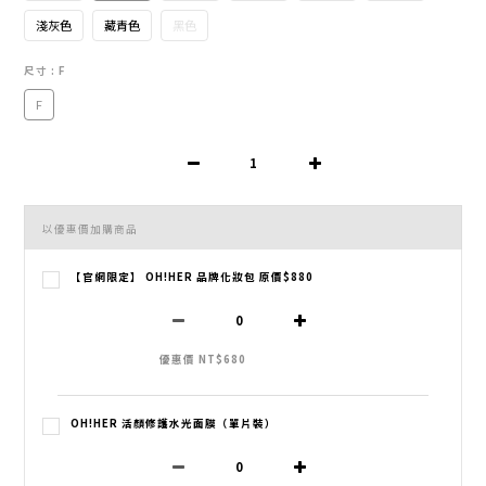
淺灰色
藏青色
黑色
尺寸
: F
F
以優惠價加購商品
【官網限定】 OH!HER 品牌化妝包 原價$880
優惠價 NT$680
OH!HER 活顏修護水光面膜（單片裝）