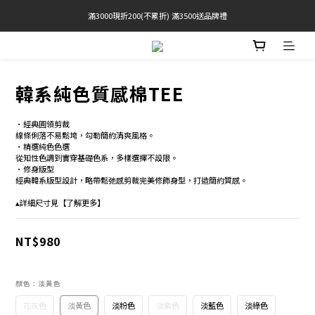
滿3000現折200(不累折) 滿3500送品牌禮
官網限定! 滿千免運(僅限台灣本島)
BRATOP專區買三送一 | 指定專區買一送一
官網限定! 滿千免運(僅限台灣本島)
韓系純色質感棉TEE
•經典圓領剪裁 
線條俐落不易鬆垮，勾勒簡約清爽風格。
•精選純色色選 
從知性色調到實穿基礎色系，多樣選擇不設限。 
•修身版型 
經典韓系版型設計，略帶鬆弛感剪裁完美修飾身型，打造簡約質感。 
▴詳細尺寸見【了解更多】
NT$980
顏色
: 淡黃色
花灰色
淡黃色
淡粉色
淡紫色
淡藍色
淡綠色