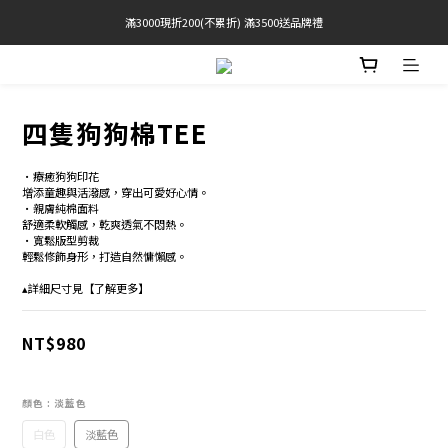
滿3000現折200(不累折) 滿3500送品牌禮
官網限定! 滿千免運(僅限台灣本島)
BRATOP專區買三送一 | 指定專區買一送一
官網限定! 滿千免運(僅限台灣本島)
四隻狗狗棉TEE
•療癒狗狗印花 
增添童趣與活潑感，穿出可愛好心情。
•親膚純棉面料 
舒適柔軟觸感，乾爽透氣不悶熱。 
•寬鬆版型剪裁 
輕鬆修飾身形，打造自然慵懶感。
▴詳細尺寸見【了解更多】
NT$980
顏色
: 淡藍色
白色
淡藍色