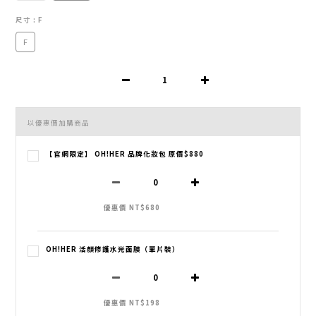
尺寸
: F
F
以優惠價加購商品
【官網限定】 OH!HER 品牌化妝包 原價$880
優惠價 NT$680
OH!HER 活顏修護水光面膜（單片裝）
優惠價 NT$198