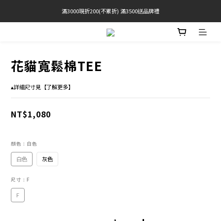
滿3000現折200(不累折) 滿3500送品牌禮
官網限定! 滿千免運(僅限台灣本島)
BRATOP專區買三送一 | 指定專區買一送一
官網限定! 滿千免運(僅限台灣本島)
花貓寬鬆棉TEE
▴詳細尺寸見【了解更多】
NT$1,080
顏色
: 白色
白色
灰色
尺寸
: F
F