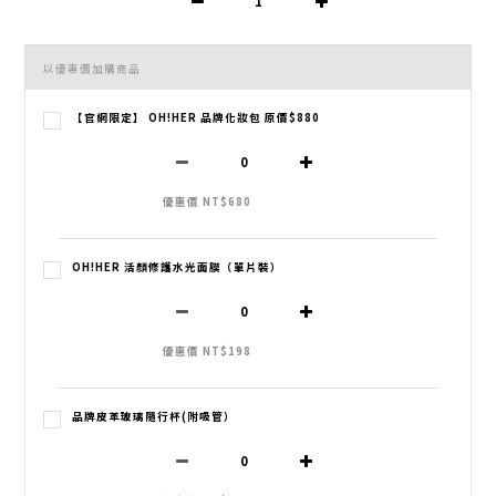
以優惠價加購商品
【官網限定】 OH!HER 品牌化妝包 原價$880
優惠價 NT$680
OH!HER 活顏修護水光面膜（單片裝）
優惠價 NT$198
品牌皮革玻璃隨行杯(附吸管）