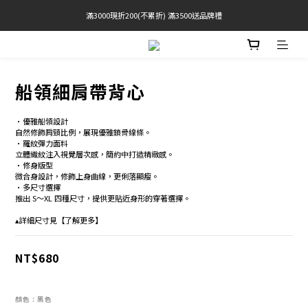
滿3000現折200(不累折) 滿3500送品牌禮
官網限定! 滿千免運(僅限台灣本島)
BRATOP專區買三送一 | 指定專區買一送一
官網限定! 滿千免運(僅限台灣本島)
船領細肩帶背心
•優雅船領設計 
自然修飾肩頸比例，展現優雅鎖骨線條。 
•羅紋彈力面料 
立體織紋注入視覺層次感，簡約中打造精緻感。 
•修身版型 
微合身設計，修飾上身曲線，更俐落顯瘦。 
•多尺寸選擇 
推出 S～XL 四種尺寸，提供更貼近身形的穿著選擇。
▴詳細尺寸見【了解更多】
NT$680
顏色
: 黑色