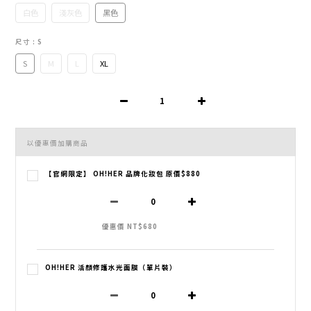
白色
淺灰色
黑色
尺寸
: S
S
M
L
XL
以優惠價加購商品
【官網限定】 OH!HER 品牌化妝包 原價$880
優惠價 NT$680
OH!HER 活顏修護水光面膜（單片裝）